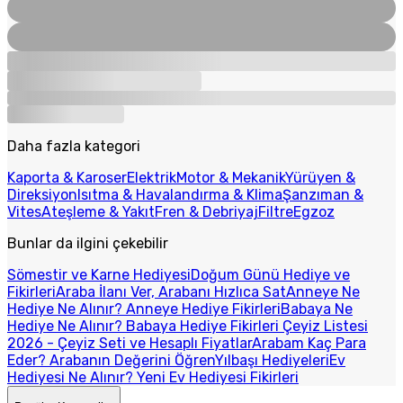
Daha fazla kategori
Kaporta & Karoser
Elektrik
Motor & Mekanik
Yürüyen &
Direksiyon
Isıtma & Havalandırma & Klima
Şanzıman &
Vites
Ateşleme & Yakıt
Fren & Debriyaj
Filtre
Egzoz
Bunlar da ilgini çekebilir
Sömestir ve Karne Hediyesi
Doğum Günü Hediye ve
Fikirleri
Araba İlanı Ver, Arabanı Hızlıca Sat
Anneye Ne
Hediye Ne Alınır? Anneye Hediye Fikirleri
Babaya Ne
Hediye Ne Alınır? Babaya Hediye Fikirleri
Çeyiz Listesi
2026 - Çeyiz Seti ve Hesaplı Fiyatlar
Arabam Kaç Para
Eder? Arabanın Değerini Öğren
Yılbaşı Hediyeleri
Ev
Hediyesi Ne Alınır? Yeni Ev Hediyesi Fikirleri