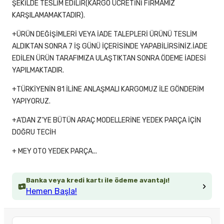
ŞEKİLDE TESLİM EDİLİR(KARGO ÜCRETİNİ FİRMAMIZ
KARŞILAMAMAKTADIR).
+ÜRÜN DEĞİŞİMLERİ VEYA İADE TALEPLERİ ÜRÜNÜ TESLİM
ALDIKTAN SONRA 7 İŞ GÜNÜ İÇERİSİNDE YAPABİLİRSİNİZ.İADE
EDİLEN ÜRÜN TARAFIMIZA ULAŞTIKTAN SONRA ÖDEME İADESİ
YAPILMAKTADIR.
+TÜRKİYENİN 81 İLİNE ANLAŞMALI KARGOMUZ İLE GÖNDERİM
YAPIYORUZ.
+A'DAN Z'YE BÜTÜN ARAÇ MODELLERİNE YEDEK PARÇA İÇİN
DOĞRU TECİH
+ MEY OTO YEDEK PARÇA...
Banka veya kredi kartı ile ödeme avantajı!
Hemen Başla!