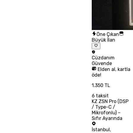
Öne Çıkan
Büyük İlan
Cüzdanım
Güvende
Elden al, kartla
öde!
1.350 TL
6
taksit
KZ ZSN Pro (DSP
/ Type-C /
Mikrofonlu) –
Sıfır Ayarında
İstanbul
,