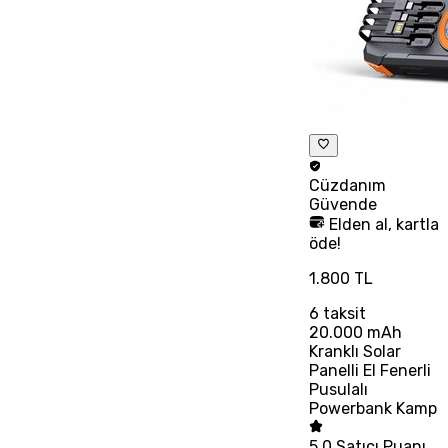
Cüzdanım
Güvende
Elden al, kartla
öde!
1.800 TL
6
taksit
20.000 mAh
Kranklı Solar
Panelli El Fenerli
Pusulalı
Powerbank Kamp
5.0
Satıcı Puanı