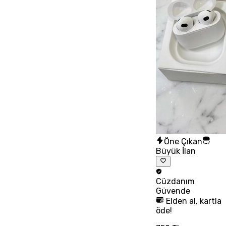
Öne Çıkan
Büyük İlan
Cüzdanım
Güvende
Elden al, kartla
öde!