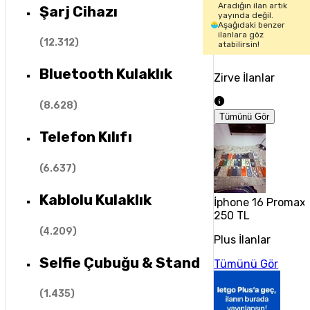
Aradığın ilan artık
Şarj Cihazı
yayında değil.
Aşağıdaki benzer
ilanlara göz
(
12.312
)
atabilirsin!
Bluetooth Kulaklık
Zirve İlanlar
(
8.628
)
Tümünü Gör
Telefon Kılıfı
(
6.637
)
Kablolu Kulaklık
İphone 16 Promax 2.
250 TL
(
4.209
)
Plus İlanlar
Selfie Çubuğu & Stand
Tümünü Gör
(
1.435
)