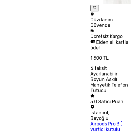
Cüzdanım
Güvende
Ücretsiz
Kargo
Elden al, kartla
öde!
1.500 TL
6
taksit
Ayarlanabilir
Boyun Askılı
Manyetik Telefon
Tutucu
5.0
Satıcı Puanı
İstanbul
,
Beyoğlu
Aırpods Pro 3 (
yurtiçi kutulu