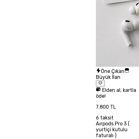
Öne Çıkan
Büyük İlan
Elden al, kartla
öde!
7.800 TL
6
taksit
Aırpods Pro 3 (
yurtiçi kutulu
faturalı )