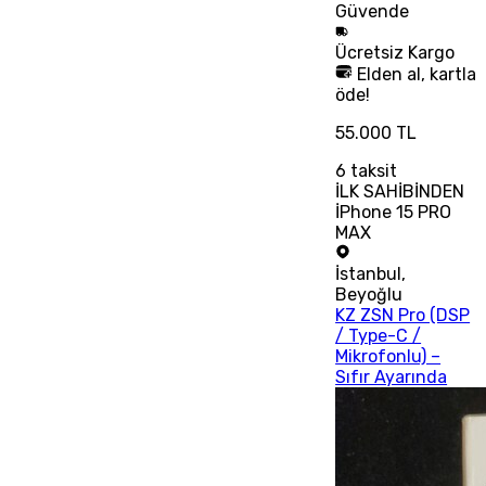
Güvende
Ücretsiz
Kargo
Elden al, kartla
öde!
55.000 TL
6
taksit
İLK SAHİBİNDEN
İPhone 15 PRO
MAX
İstanbul
,
Beyoğlu
KZ ZSN Pro (DSP
/ Type-C /
Mikrofonlu) –
Sıfır Ayarında