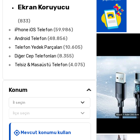
Ekran Koruyucu
(
833
)
iPhone iOS Telefon
(
59.986
)
Android Telefon
(
48.856
)
Telefon Yedek Parçaları
(
10.605
)
Diğer Cep Telefonları
(
8.355
)
Telsiz & Masaüstü Telefon
(
4.075
)
Konum
İl seçin
İlçe seçin
Mevcut konumu kullan