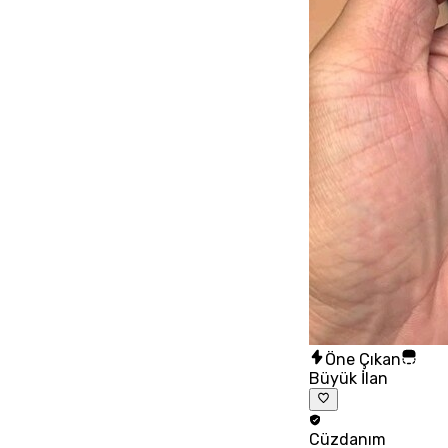
Öne Çıkan
Büyük İlan
Cüzdanım