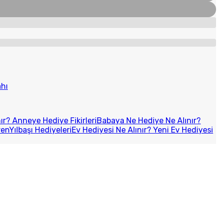
hı
r? Anneye Hediye Fikirleri
Babaya Ne Hediye Ne Alınır?
ren
Yılbaşı Hediyeleri
Ev Hediyesi Ne Alınır? Yeni Ev Hediyesi