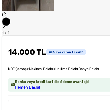
1
/
1
14.000 TL
6
aya varan taksit!
MDF Çamaşır Makinesi Dolabı Kurutma Dolabı Banyo Dolabı
Banka veya kredi kartı ile ödeme avantajı!
Hemen Başla!