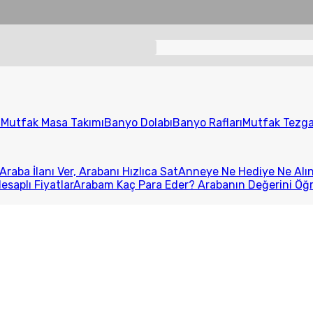
ı
Mutfak Masa Takımı
Banyo Dolabı
Banyo Rafları
Mutfak Tezga
Araba İlanı Ver, Arabanı Hızlıca Sat
Anneye Ne Hediye Ne Alını
esaplı Fiyatlar
Arabam Kaç Para Eder? Arabanın Değerini Öğ