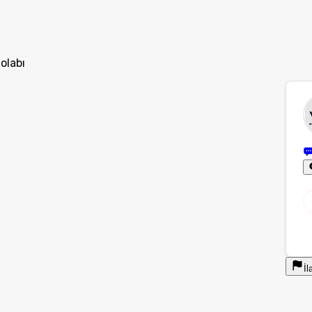
olabı
İl