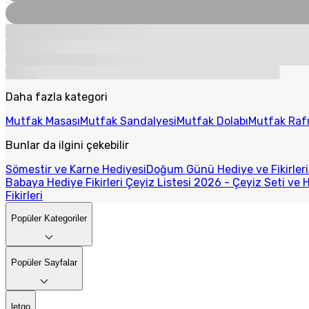
Daha fazla kategori
Mutfak Masası
Mutfak Sandalyesi
Mutfak Dolabı
Mutfak Raf
Bunlar da ilgini çekebilir
Sömestir ve Karne Hediyesi
Doğum Günü Hediye ve Fikirleri
Babaya Hediye Fikirleri
Çeyiz Listesi 2026 - Çeyiz Seti ve H
Fikirleri
Popüler Kategoriler
Popüler Sayfalar
letgo