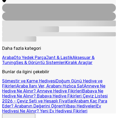
Daha fazla kategori
Araba
Oto Yedek Parça
Jant & Lastik
Aksesuar &
Tuning
Ses & Görüntü Sistemleri
Kiralık Araçlar
Bunlar da ilgini çekebilir
Sömestir ve Karne Hediyesi
Doğum Günü Hediye ve
Fikirleri
Araba İlanı Ver, Arabanı Hızlıca Sat
Anneye Ne
Hediye Ne Alınır? Anneye Hediye Fikirleri
Babaya Ne
Hediye Ne Alınır? Babaya Hediye Fikirleri
Çeyiz Listesi
2026 - Çeyiz Seti ve Hesaplı Fiyatlar
Arabam Kaç Para
Eder? Arabanın Değerini Öğren
Yılbaşı Hediyeleri
Ev
Hediyesi Ne Alınır? Yeni Ev Hediyesi Fikirleri