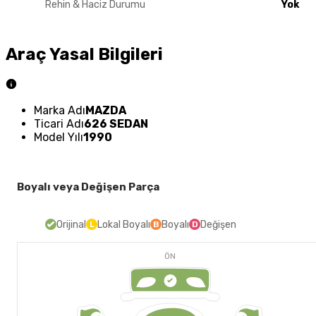
Rehin & Haciz Durumu
Yok
Araç Yasal Bilgileri
Marka Adı
MAZDA
Ticari Adı
626 SEDAN
Model Yılı
1990
Boyalı veya Değişen Parça
Orijinal
Lokal Boyalı
Boyalı
Değişen
L
B
D
ÖN