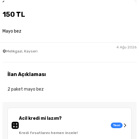
1
/
3
150 TL
Mayo bez
4 Ağu 2026
Melikgazi, Kayseri
İlan Açıklaması
2 paket mayo bez
Acil kredi mi lazım?
Yeni
Kredi fırsatlarını hemen incele!