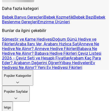
Daha fazla kategori
Bebek Banyo Gereçleri
Bebek Kozmetik
Bebek Bezi
Bebek
Beslenme Gereçleri
Emzirme Ürünleri
Bunlar da ilgini çekebilir
Sömestir ve Karne Hediyesi
Doğum Günü Hediye ve
Fikirleri
Araba İlanı Ver, Arabanı Hızlıca Sat
Anneye Ne
Hediye Ne Alınır? Anneye Hediye Fikirleri
Babaya Ne
Hediye Ne Alınır? Babaya Hediye Fikirleri
Çeyiz Listesi
2026 - Çeyiz Seti ve Hesaplı Fiyatlar
Arabam Kaç Para
Eder? Arabanın Değerini Öğren
Yılbaşı Hediyeleri
Ev
Hediyesi Ne Alınır? Yeni Ev Hediyesi Fikirleri
Popüler Kategoriler
Popüler Sayfalar
letgo