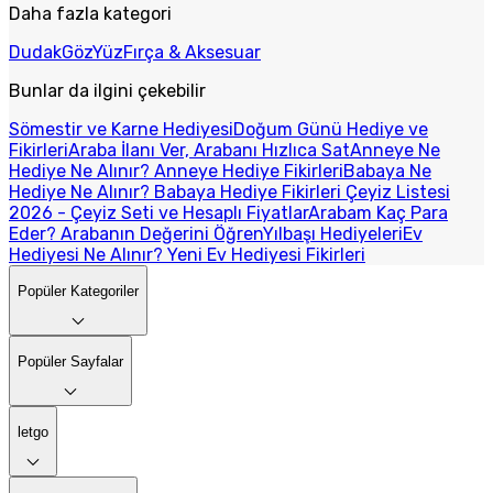
Daha fazla kategori
Dudak
Göz
Yüz
Fırça & Aksesuar
Bunlar da ilgini çekebilir
Sömestir ve Karne Hediyesi
Doğum Günü Hediye ve
Fikirleri
Araba İlanı Ver, Arabanı Hızlıca Sat
Anneye Ne
Hediye Ne Alınır? Anneye Hediye Fikirleri
Babaya Ne
Hediye Ne Alınır? Babaya Hediye Fikirleri
Çeyiz Listesi
2026 - Çeyiz Seti ve Hesaplı Fiyatlar
Arabam Kaç Para
Eder? Arabanın Değerini Öğren
Yılbaşı Hediyeleri
Ev
Hediyesi Ne Alınır? Yeni Ev Hediyesi Fikirleri
Popüler Kategoriler
Popüler Sayfalar
letgo