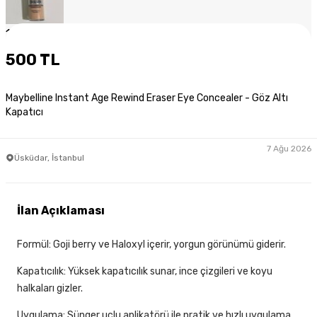
1
/
4
500 TL
Maybelline Instant Age Rewind Eraser Eye Concealer - Göz Altı
Kapatıcı
7 Ağu 2026
Üsküdar, İstanbul
İlan Açıklaması
Formül: Goji berry ve Haloxyl içerir, yorgun görünümü giderir.
Kapatıcılık: Yüksek kapatıcılık sunar, ince çizgileri ve koyu
halkaları gizler.
Uygulama: Sünger uçlu aplikatörü ile pratik ve hızlı uygulama.