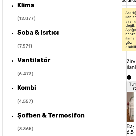
bulund
Klima
Aradı
ilan ar
(
12.077
)
yayın
değil.
Aşağı
Soba & Isıtıcı
benze
ilanla
göz
(
7.571
)
atabil
Vantilatör
Zirv
İlan
(
6.473
)
Tü
Kombi
G
(
4.557
)
Şofben & Termosifon
Baym
(
3.365
)
6.5