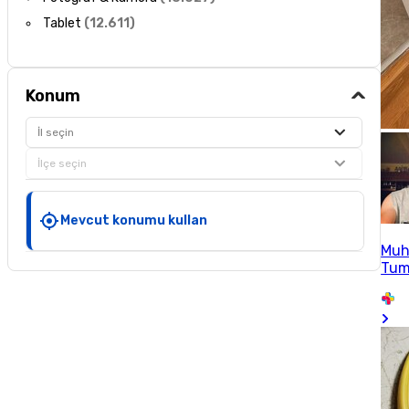
Tablet
(
12.611
)
Konum
İl seçin
İlçe seçin
Mevcut konumu kullan
Muh
Tum