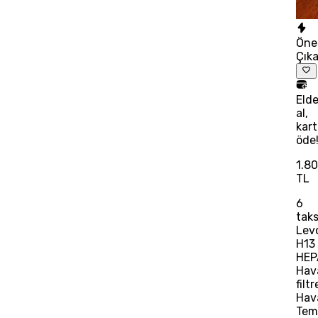
Öne
Çık
Eld
al,
kart
öde
1.8
TL
6
taks
Lev
H13
HEP
Hav
filtr
Hav
Temi