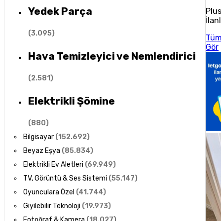
Yedek Parça
Plu
İlan
(
3.095
)
Tü
Gör
Hava Temizleyici ve Nemlendirici
(
2.581
)
Elektrikli Şömine
(
880
)
Bilgisayar
(
152.692
)
Beyaz Eşya
(
85.834
)
Elektrikli Ev Aletleri
(
69.949
)
TV, Görüntü & Ses Sistemi
(
55.147
)
Oyunculara Özel
(
41.744
)
Giyilebilir Teknoloji
(
19.973
)
Fotoğraf & Kamera
(
18.027
)