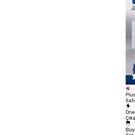
Plu
Satı
Öne
Çık
Büy