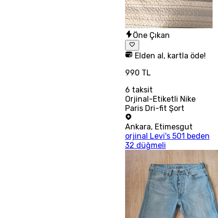
Öne Çıkan
Elden al, kartla öde!
990 TL
6
taksit
Orjinal-Etiketli Nike
Paris Dri-fit Şort
Ankara
,
Etimesgut
orjinal Levi's 501 beden
32 düğmeli