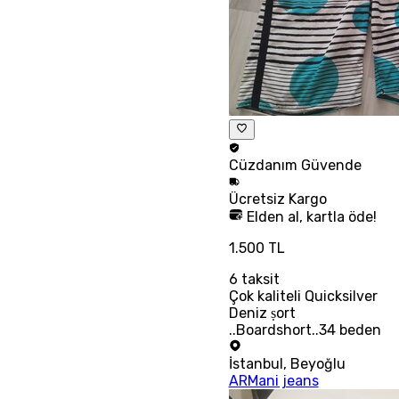
Cüzdanım
Güvende
Ücretsiz
Kargo
Elden al, kartla öde!
1.500 TL
6
taksit
Çok kaliteli Quicksilver
Deniz ṣort
..Boardshort..34 beden
İstanbul
,
Beyoğlu
ARMani jeans