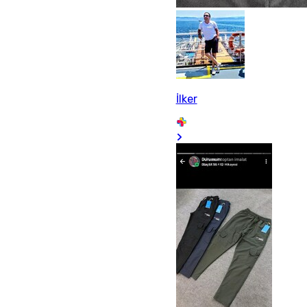
İlker