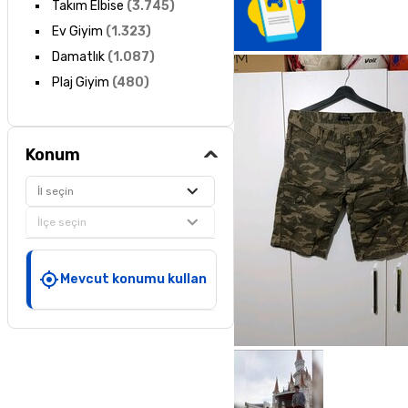
Takım Elbise
(
3.745
)
Ev Giyim
(
1.323
)
Damatlık
(
1.087
)
Plaj Giyim
(
480
)
Konum
İl seçin
İlçe seçin
Mevcut konumu kullan