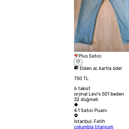
Plus Satıcı
Elden al, kartla öde!
750 TL
6
taksit
orjinal Levi's 501 beden
32 düğmeli
4.1
Satıcı Puanı
İstanbul
,
Fatih
columbia titanium