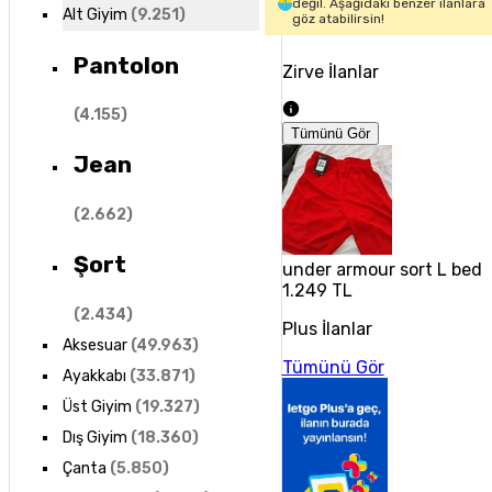
değil. Aşağıdaki benzer ilanlara
Alt Giyim
(
9.251
)
göz atabilirsin!
Pantolon
Zirve İlanlar
(
4.155
)
Tümünü Gör
Jean
(
2.662
)
Şort
under armour sort L beden
1.249 TL
(
2.434
)
Plus İlanlar
Aksesuar
(
49.963
)
Tümünü Gör
Ayakkabı
(
33.871
)
Üst Giyim
(
19.327
)
Dış Giyim
(
18.360
)
Çanta
(
5.850
)