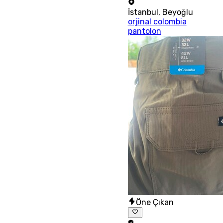
İstanbul
,
Beyoğlu
orjinal colombia
pantolon
Öne Çıkan