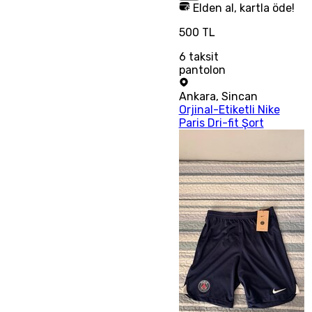
Elden al, kartla öde!
500 TL
6
taksit
pantolon
Ankara
,
Sincan
Orjinal-Etiketli Nike
Paris Dri-fit Şort