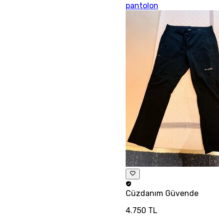
pantolon
Cüzdanım
Güvende
4.750 TL