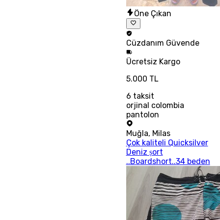
Öne Çıkan
Cüzdanım
Güvende
Ücretsiz
Kargo
5.000 TL
6
taksit
orjinal colombia
pantolon
Muğla
,
Milas
Çok kaliteli Quicksilver
Deniz ṣort
..Boardshort..34 beden