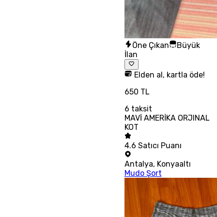
Öne Çıkan
Büyük
İlan
Elden al, kartla öde!
650 TL
6
taksit
MAVİ AMERİKA ORJINAL
KOT
4.6
Satıcı Puanı
Antalya
,
Konyaaltı
Mudo Şort