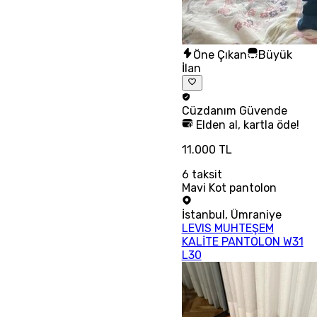
Öne Çıkan
Büyük
İlan
Cüzdanım
Güvende
Elden al, kartla öde!
11.000 TL
6
taksit
Mavi Kot pantolon
İstanbul
,
Ümraniye
LEVIS MUHTEŞEM
KALİTE PANTOLON W31
L30