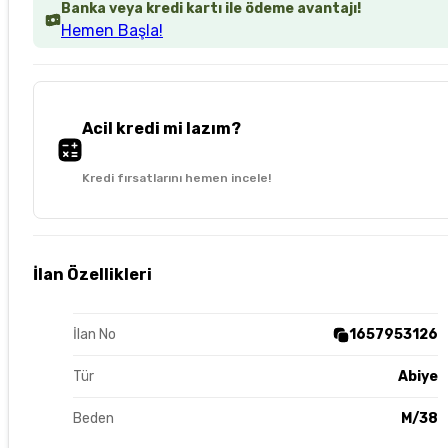
Banka veya kredi kartı ile ödeme avantajı!
Hemen Başla!
Acil kredi mi lazım?
Kredi fırsatlarını hemen incele!
İlan Özellikleri
İlan No
1657953126
Tür
Abiye
Beden
M/38