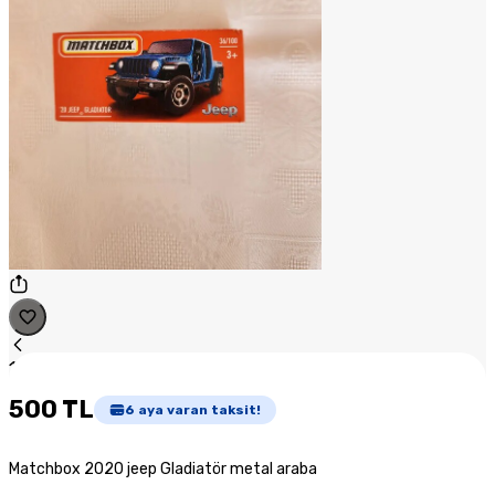
1
/
1
500 TL
6
aya varan taksit!
Matchbox 2020 jeep Gladiatör metal araba