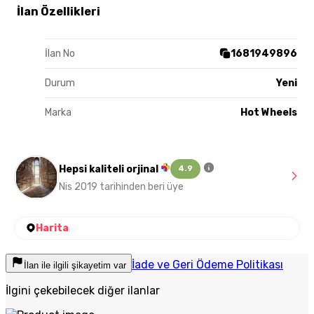
İlan Özellikleri
İlan No
1681949896
Durum
Yeni
Marka
Hot Wheels
Hepsi kaliteli orjinal
4.9
Nis 2019 tarihinden beri üye
Harita
İade ve Geri Ödeme Politikası
İlan ile ilgili şikayetim var
İlgini çekebilecek diğer ilanlar