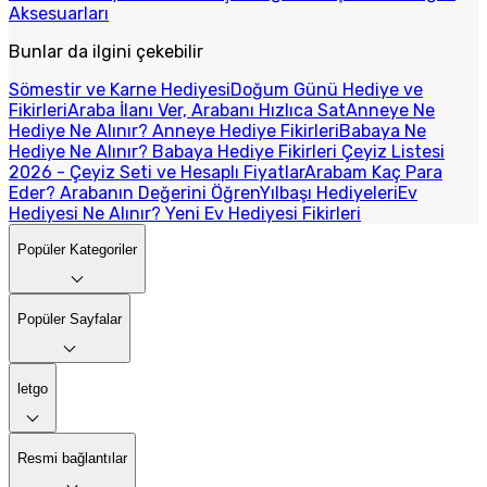
Aksesuarları
Bunlar da ilgini çekebilir
Sömestir ve Karne Hediyesi
Doğum Günü Hediye ve
Fikirleri
Araba İlanı Ver, Arabanı Hızlıca Sat
Anneye Ne
Hediye Ne Alınır? Anneye Hediye Fikirleri
Babaya Ne
Hediye Ne Alınır? Babaya Hediye Fikirleri
Çeyiz Listesi
2026 - Çeyiz Seti ve Hesaplı Fiyatlar
Arabam Kaç Para
Eder? Arabanın Değerini Öğren
Yılbaşı Hediyeleri
Ev
Hediyesi Ne Alınır? Yeni Ev Hediyesi Fikirleri
Popüler Kategoriler
Popüler Sayfalar
letgo
Resmi bağlantılar