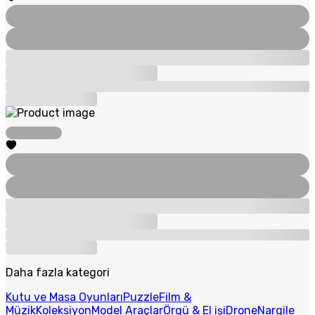
Daha fazla kategori
Kutu ve Masa Oyunları
Puzzle
Film &
Müzik
Koleksiyon
Model Araçlar
Örgü & El işi
Drone
Nargile