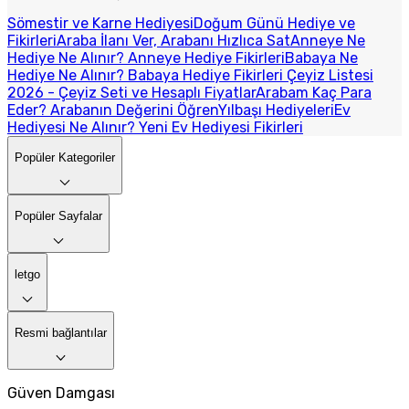
Sömestir ve Karne Hediyesi
Doğum Günü Hediye ve
Fikirleri
Araba İlanı Ver, Arabanı Hızlıca Sat
Anneye Ne
Hediye Ne Alınır? Anneye Hediye Fikirleri
Babaya Ne
Hediye Ne Alınır? Babaya Hediye Fikirleri
Çeyiz Listesi
2026 - Çeyiz Seti ve Hesaplı Fiyatlar
Arabam Kaç Para
Eder? Arabanın Değerini Öğren
Yılbaşı Hediyeleri
Ev
Hediyesi Ne Alınır? Yeni Ev Hediyesi Fikirleri
Popüler Kategoriler
Popüler Sayfalar
letgo
Resmi bağlantılar
Güven Damgası