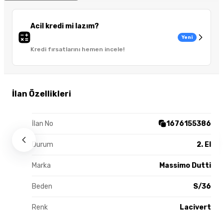
Acil kredi mi lazım?
Yeni
Kredi fırsatlarını hemen incele!
İlan Özellikleri
İlan No
1676155386
Durum
2. El
Marka
Massimo Dutti
Beden
S/36
Renk
Lacivert