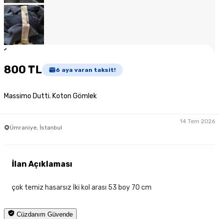
1
/
6
800 TL
6
aya varan taksit!
Massimo Dutti. Koton Gömlek
14 Tem 2026
Ümraniye, İstanbul
İlan Açıklaması
çok temiz hasarsız İki kol arası 53 boy 70 cm
Cüzdanım Güvende