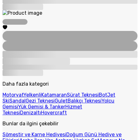
Daha fazla kategori
Motoryat
Yelkenli
Katamaran
Sürat Teknesi
Bot
Jet
Ski
Sandal
Gezi Teknesi
Gulet
Balıkçı Teknesi
Yolcu
Gemisi
Yük Gemisi & Tanker
Hizmet
Teknesi
Denizaltı
Hovercraft
Bunlar da ilgini çekebilir
Sömestir ve Karne Hediyesi
Doğum Günü Hediye ve