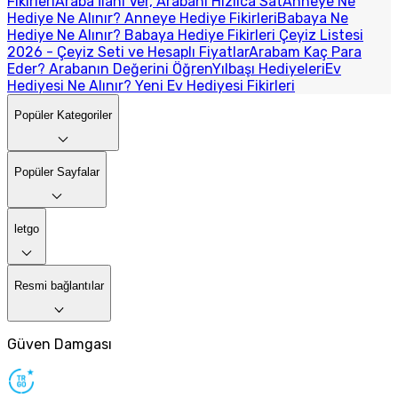
Fikirleri
Araba İlanı Ver, Arabanı Hızlıca Sat
Anneye Ne
Hediye Ne Alınır? Anneye Hediye Fikirleri
Babaya Ne
Hediye Ne Alınır? Babaya Hediye Fikirleri
Çeyiz Listesi
2026 - Çeyiz Seti ve Hesaplı Fiyatlar
Arabam Kaç Para
Eder? Arabanın Değerini Öğren
Yılbaşı Hediyeleri
Ev
Hediyesi Ne Alınır? Yeni Ev Hediyesi Fikirleri
Popüler Kategoriler
Popüler Sayfalar
letgo
Resmi bağlantılar
Güven Damgası