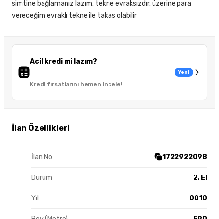
simtine bağlamanız lazım. tekne evraksızdır. üzerine para
vereceğim evraklı tekne ile takas olabilir
Acil kredi mi lazım?
Yeni
Kredi fırsatlarını hemen incele!
İlan Özellikleri
İlan No
1722922098
Durum
2. El
Yıl
0010
Boy (Metre)
590