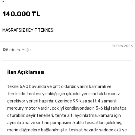
1
/
3
140.000 TL
MASRAFSIZ KEYİF TEKNESİ
11 Tem 2026
Bodrum, Muğla
İlan Açıklaması
tekne 5.90 boyunda ve çift cidardır. yarım kamaralı ve
tentelidir. tentesi yırtıldığı için çıkarıldı yenisini taktırmanız
gerekiyor yerleri hazırdır. üzerinde 9.9 kısa şaft 4 zamanlı
mercury motor vardır . çok iyi kondisyondadır. 5-6 kişi rahatça
oturabilir. seyir fenerleri, tente altı aydınlatma, kamara için
aydınlatma ve sintine pompasının kablo tesisatları çekilmiş,
marin düğmelere bağlanılmıştır. tesisat hazırdır sadece akü ve