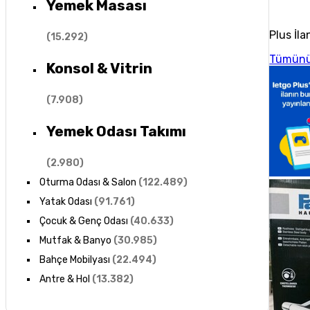
Yemek Masası
Plus İla
(
15.292
)
Tümünü
Konsol & Vitrin
(
7.908
)
Yemek Odası Takımı
(
2.980
)
Oturma Odası & Salon
(
122.489
)
Yatak Odası
(
91.761
)
Çocuk & Genç Odası
(
40.633
)
Mutfak & Banyo
(
30.985
)
Bahçe Mobilyası
(
22.494
)
Antre & Hol
(
13.382
)