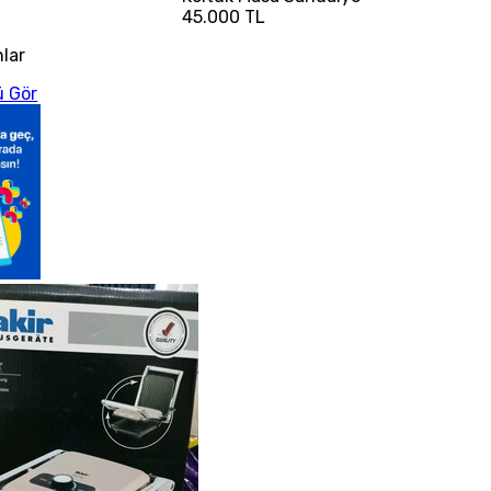
45.000 TL
nlar
 Gör