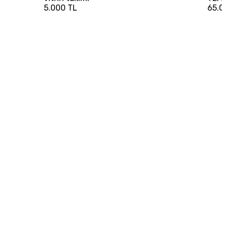
5.000 TL
65.0