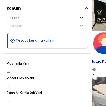
Konum
İl seçin
İlçe seçin
Mevcut konumu kullan
letgo Ku
Plus İlanlar
Yeni
Videolu İlanlar
Yeni
Elden Al, Kartla Öde
Yeni