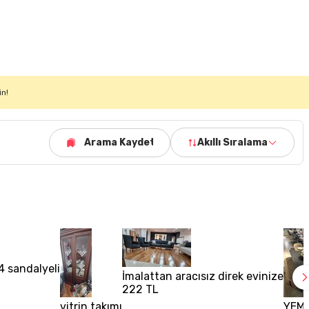
in!
Arama Kaydet
Akıllı Sıralama
4 sandalyeli
İmalattan aracısız direk evinize
222 TL
vitrin takımı
YEME