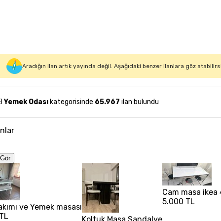
Aradığın ilan artık yayında değil. Aşağıdaki benzer ilanlara göz atabilirs
El
Yemek Odası
kategorisinde
65.967
ilan bulundu
anlar
Gör
Cam masa ikea 
5.000 TL
akımı ve Yemek masası
 TL
Koltuk Masa Sandalye