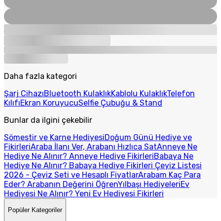
Daha fazla kategori
Şarj Cihazı
Bluetooth Kulaklık
Kablolu Kulaklık
Telefon
Kılıfı
Ekran Koruyucu
Selfie Çubuğu & Stand
Bunlar da ilgini çekebilir
Sömestir ve Karne Hediyesi
Doğum Günü Hediye ve
Fikirleri
Araba İlanı Ver, Arabanı Hızlıca Sat
Anneye Ne
Hediye Ne Alınır? Anneye Hediye Fikirleri
Babaya Ne
Hediye Ne Alınır? Babaya Hediye Fikirleri
Çeyiz Listesi
2026 - Çeyiz Seti ve Hesaplı Fiyatlar
Arabam Kaç Para
Eder? Arabanın Değerini Öğren
Yılbaşı Hediyeleri
Ev
Hediyesi Ne Alınır? Yeni Ev Hediyesi Fikirleri
Popüler Kategoriler