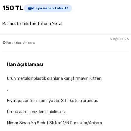
150 TL
6
aya varan taksit!
Masaüstü Telefon Tutucu Metal
5 Ağu 2026
Pursaklar, Ankara
İlan Açıklaması
Ürün metaldir plastik olanlarla karıştırmayın lütfen.
.
Fiyat pazarlıksız son fiyattır. Sıfır kutulu üründür.
Ürünü adresimizden alabilirsiniz.
Mimar Sinan Mh Sedef Sk No:11/B Pursaklar/Ankara