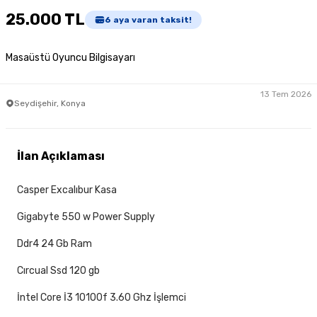
25.000 TL
6
aya varan taksit!
Masaüstü Oyuncu Bilgisayarı
13 Tem 2026
Seydişehir, Konya
İlan Açıklaması
Casper Excalıbur Kasa
Gigabyte 550 w Power Supply
Ddr4 24 Gb Ram
Cırcual Ssd 120 gb
İntel Core İ3 10100f 3.60 Ghz İşlemci