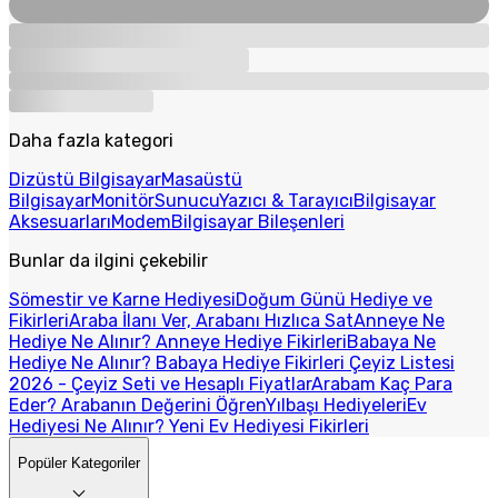
Daha fazla kategori
Dizüstü Bilgisayar
Masaüstü
Bilgisayar
Monitör
Sunucu
Yazıcı & Tarayıcı
Bilgisayar
Aksesuarları
Modem
Bilgisayar Bileşenleri
Bunlar da ilgini çekebilir
Sömestir ve Karne Hediyesi
Doğum Günü Hediye ve
Fikirleri
Araba İlanı Ver, Arabanı Hızlıca Sat
Anneye Ne
Hediye Ne Alınır? Anneye Hediye Fikirleri
Babaya Ne
Hediye Ne Alınır? Babaya Hediye Fikirleri
Çeyiz Listesi
2026 - Çeyiz Seti ve Hesaplı Fiyatlar
Arabam Kaç Para
Eder? Arabanın Değerini Öğren
Yılbaşı Hediyeleri
Ev
Hediyesi Ne Alınır? Yeni Ev Hediyesi Fikirleri
Popüler Kategoriler