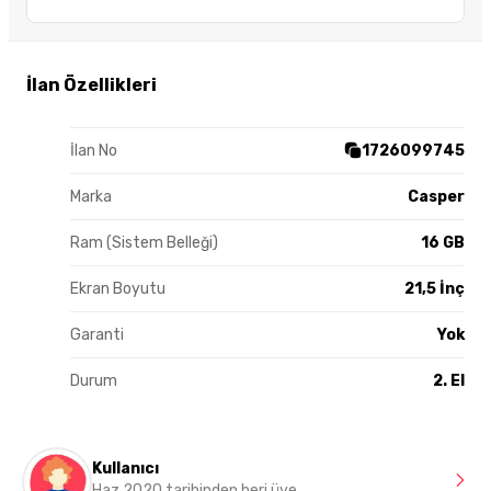
İlan Özellikleri
İlan No
1726099745
Marka
Casper
Ram (Sistem Belleği)
16 GB
Ekran Boyutu
21,5 İnç
Garanti
Yok
Durum
2. El
Kullanıcı
Haz 2020 tarihinden beri üye