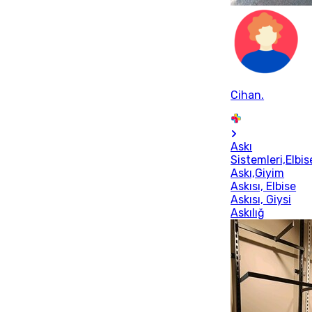
Cihan.
Askı
Sistemleri,Elbis
Askı,Giyim
Askısı, Elbise
Askısı, Giysi
Askılığ