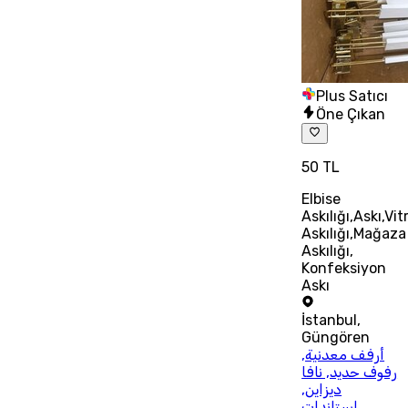
Plus Satıcı
Öne Çıkan
50 TL
Elbise
Askılığı,Askı,Vit
Askılığı,Mağaza
Askılığı,
Konfeksiyon
Askı
İstanbul
,
Güngören
أرفف معدنية,
رفوف حديد, نافا
ديزاين,
استاندات