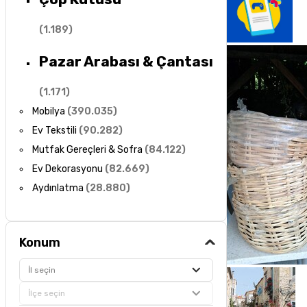
(
1.189
)
Pazar Arabası & Çantası
(
1.171
)
Mobilya
(
390.035
)
Ev Tekstili
(
90.282
)
Mutfak Gereçleri & Sofra
(
84.122
)
Ev Dekorasyonu
(
82.669
)
Aydınlatma
(
28.880
)
Konum
İl seçin
İlçe seçin