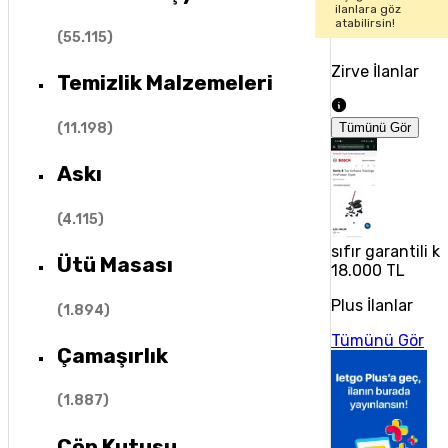
ilanlara göz
atabilirsin!
(
55.115
)
Zirve İlanlar
Temizlik Malzemeleri
(
11.198
)
Tümünü Gör
Askı
(
4.115
)
sıfır garantili k
Ütü Masası
18.000 TL
Plus İlanlar
(
1.894
)
Tümünü Gör
Çamaşırlık
(
1.887
)
Çöp Kutusu