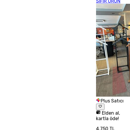
SIFIR ÜRÜN
Plus Satıcı
Elden al,
kartla öde!
4.750 TL