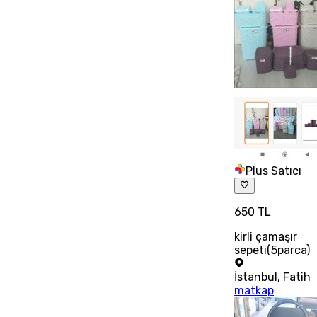
Plus Satıcı
650 TL
kirli çamaşır
sepeti(5parca)
İstanbul
,
Fatih
matkap