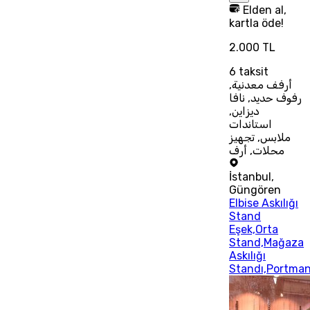
Elden al,
kartla öde!
2.000 TL
6
taksit
أرفف معدنية,
رفوف حديد, نافا
ديزاين,
استاندات
ملابس, تجهيز
محلات, أرف
İstanbul
,
Güngören
Elbise Askılığı
Stand
Eşek,Orta
Stand,Mağaza
Askılığı
Standı,Portma