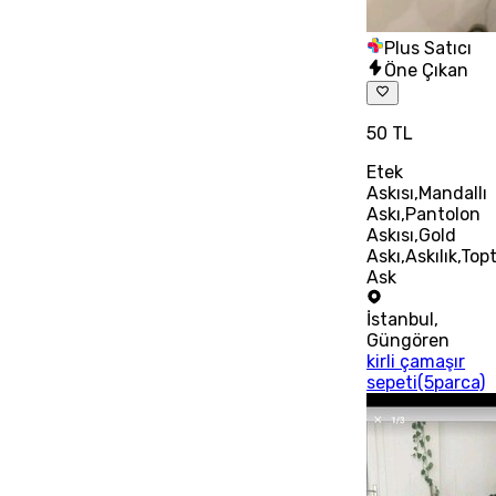
Plus Satıcı
Öne Çıkan
50 TL
Etek
Askısı,Mandallı
Askı,Pantolon
Askısı,Gold
Askı,Askılık,Top
Ask
İstanbul
,
Güngören
kirli çamaşır
sepeti(5parca)