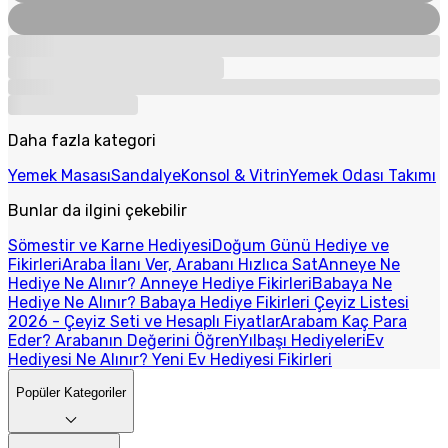
Daha fazla kategori
Yemek Masası
Sandalye
Konsol & Vitrin
Yemek Odası Takımı
Bunlar da ilgini çekebilir
Sömestir ve Karne Hediyesi
Doğum Günü Hediye ve
Fikirleri
Araba İlanı Ver, Arabanı Hızlıca Sat
Anneye Ne
Hediye Ne Alınır? Anneye Hediye Fikirleri
Babaya Ne
Hediye Ne Alınır? Babaya Hediye Fikirleri
Çeyiz Listesi
2026 - Çeyiz Seti ve Hesaplı Fiyatlar
Arabam Kaç Para
Eder? Arabanın Değerini Öğren
Yılbaşı Hediyeleri
Ev
Hediyesi Ne Alınır? Yeni Ev Hediyesi Fikirleri
Popüler Kategoriler