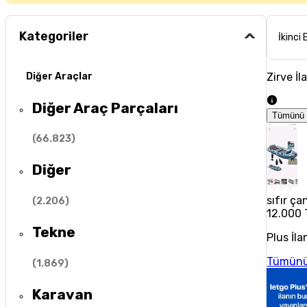
Kategoriler
İkinci 
Zirve İl
Diğer Araçlar
Diğer Araç Parçaları
Tümünü 
(
66.823
)
Diğer
sıfır ç
(
2.206
)
12.000 
Tekne
Plus İla
Tümünü
(
1.869
)
Karavan