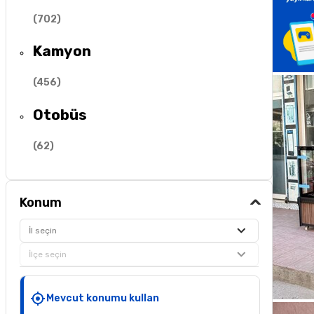
(
702
)
Kamyon
(
456
)
Otobüs
(
62
)
Konum
İl seçin
İlçe seçin
Mevcut konumu kullan