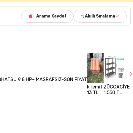
Arama Kaydet
Akıllı Sıralama
OHATSU 9.8 HP– MASRAFSIZ-SON FİYAT
kiremit
ZÜCCACİYE R
13 TL
1.550 TL