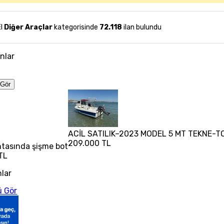
El
Diğer Araçlar
kategorisinde
72.118
ilan bulundu
anlar
Gör
ACİL SATILIK–2023 MODEL 5 MT TEKNE-T
209.000 TL
antasında şişme bot
TL
nlar
 Gör