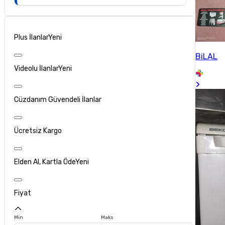
Plus İlanlar
Yeni
BiLAL
Videolu İlanlar
Yeni
Cüzdanım Güvendeli İlanlar
Ücretsiz Kargo
Elden Al, Kartla Öde
Yeni
Fiyat
Min
Maks