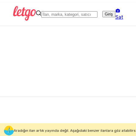
Giriş
Sat
Aradığın ilan artık yayında değil. Aşağıdaki benzer ilanlara göz atabilirs