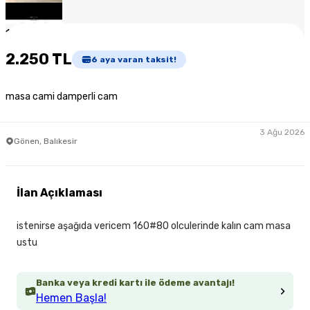
1
/
3
2.250 TL
6
aya varan taksit!
masa cami damperli cam
3 Ağu 2026
Gönen, Balıkesir
İlan Açıklaması
istenirse aşağıda vericem 160#80 olculerinde kalın cam masa
ustu
Banka veya kredi kartı ile ödeme avantajı!
Hemen Başla!