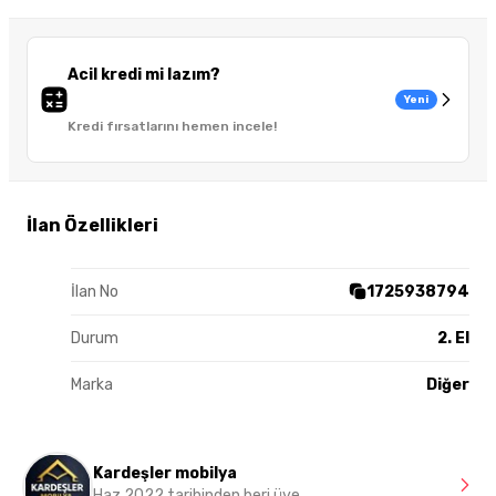
Acil kredi mi lazım?
Yeni
Kredi fırsatlarını hemen incele!
İlan Özellikleri
İlan No
1725938794
Durum
2. El
Marka
Diğer
Kardeşler mobilya
Haz 2022 tarihinden beri üye