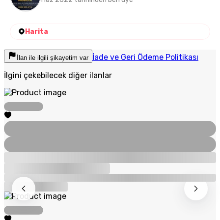
Harita
İade ve Geri Ödeme Politikası
İlan ile ilgili şikayetim var
İlgini çekebilecek diğer ilanlar