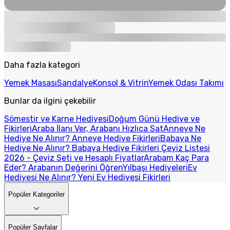
Daha fazla kategori
Yemek Masası
Sandalye
Konsol & Vitrin
Yemek Odası Takımı
Bunlar da ilgini çekebilir
Sömestir ve Karne Hediyesi
Doğum Günü Hediye ve
Fikirleri
Araba İlanı Ver, Arabanı Hızlıca Sat
Anneye Ne
Hediye Ne Alınır? Anneye Hediye Fikirleri
Babaya Ne
Hediye Ne Alınır? Babaya Hediye Fikirleri
Çeyiz Listesi
2026 - Çeyiz Seti ve Hesaplı Fiyatlar
Arabam Kaç Para
Eder? Arabanın Değerini Öğren
Yılbaşı Hediyeleri
Ev
Hediyesi Ne Alınır? Yeni Ev Hediyesi Fikirleri
Popüler Kategoriler
Popüler Sayfalar