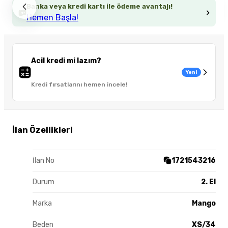
Banka veya kredi kartı ile ödeme avantajı!
Hemen Başla!
Acil kredi mi lazım?
Yeni
Kredi fırsatlarını hemen incele!
İlan Özellikleri
İlan No
1721543216
Durum
2. El
Marka
Mango
Beden
XS/34