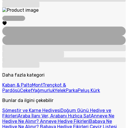
Daha fazla kategori
Kaban & Palto
Mont
Trençkot &
Pardösü
Ceket
Yağmurluk
Yelek
Parka
Peluş Kürk
Bunlar da ilgini çekebilir
Sömestir ve Karne Hediyesi
Doğum Günü Hediye ve
Fikirleri
Araba İlanı Ver, Arabanı Hızlıca Sat
Anneye Ne
Hediye Ne Alınır? Anneye Hediye Fikirleri
Babaya Ne
Hediye Ne Alınır? Babaya Hediye Fikirleri
Çeyiz Listesi