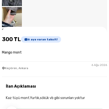
1
/
7
300 TL
6
aya varan taksit!
Mango mont
6 Ağu 2026
Keçiören, Ankara
İlan Açıklaması
Kaz tüyü mont.Yurtık,sökük vb gibi sorunları yoktur