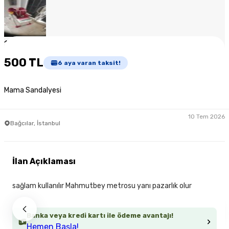
1
/
7
500 TL
6
aya varan taksit!
Mama Sandalyesi
10 Tem 2026
Bağcılar, İstanbul
İlan Açıklaması
sağlam kullanılır Mahmutbey metrosu yanı pazarlık olur
Banka veya kredi kartı ile ödeme avantajı!
Hemen Başla!