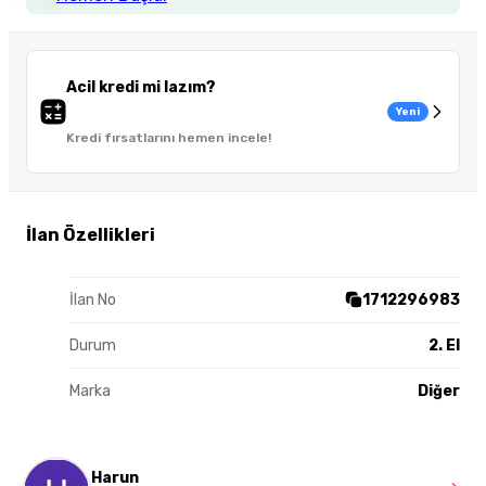
Acil kredi mi lazım?
Yeni
Kredi fırsatlarını hemen incele!
İlan Özellikleri
İlan No
1712296983
Durum
2. El
Marka
Diğer
Harun