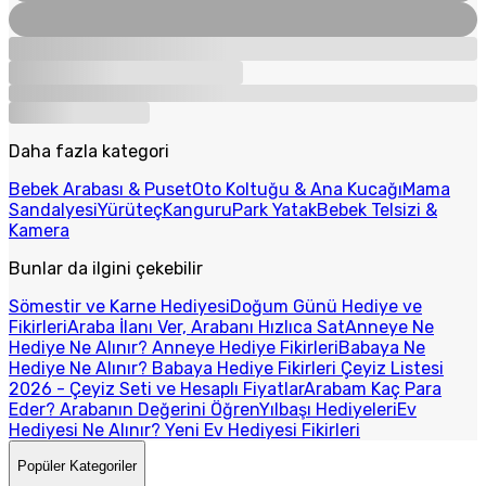
Daha fazla kategori
Bebek Arabası & Puset
Oto Koltuğu & Ana Kucağı
Mama
Sandalyesi
Yürüteç
Kanguru
Park Yatak
Bebek Telsizi &
Kamera
Bunlar da ilgini çekebilir
Sömestir ve Karne Hediyesi
Doğum Günü Hediye ve
Fikirleri
Araba İlanı Ver, Arabanı Hızlıca Sat
Anneye Ne
Hediye Ne Alınır? Anneye Hediye Fikirleri
Babaya Ne
Hediye Ne Alınır? Babaya Hediye Fikirleri
Çeyiz Listesi
2026 - Çeyiz Seti ve Hesaplı Fiyatlar
Arabam Kaç Para
Eder? Arabanın Değerini Öğren
Yılbaşı Hediyeleri
Ev
Hediyesi Ne Alınır? Yeni Ev Hediyesi Fikirleri
Popüler Kategoriler