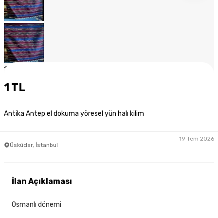
1
/
10
1 TL
Antika Antep el dokuma yöresel yün halı kilim
19 Tem 2026
Üsküdar, İstanbul
İlan Açıklaması
Osmanlı dönemi