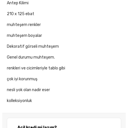
Antep Kilimi
210 x 125 ebat
muhteşem renkler
muhteşem boyalar
Dekoratif görseli muhteşem
Genel durumu muhteşem.
renkleri ve cicimleriyle tablo gibi
çok iyi korunmuş
nesli yok olan nadir eser
kolleksiyonluk
Acil kredi mi lazım?