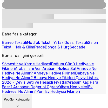
Daha fazla kategori
Banyo Tekstili
Mutfak Tekstili
Yatak Odası Tekstili
Salon
Tekstili
Halı & Kilim
Perde
Bohça & Hurç
Seccade
Bunlar da ilgini çekebilir
Sömestir ve Karne Hediyesi
Doğum Günü Hediye ve
Fikirleri
Araba İlanı Ver, Arabanı Hızlıca Sat
Anneye Ne
Hediye Ne Alınır? Anneye Hediye Fikirleri
Babaya Ne
Hediye Ne Alınır? Babaya Hediye Fikirleri
Çeyiz Listesi
2026 - Çeyiz Seti ve Hesaplı Fiyatlar
Arabam Kaç Para
Eder? Arabanın Değerini Öğren
Yılbaşı Hediyeleri
Ev
Hediyesi Ne Alınır? Yeni Ev Hediyesi Fikirleri
Popüler Kategoriler