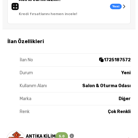
Yeni
Kredi fırsatlarını hemen incele!
İlan Özellikleri
İlan No
1725187572
Durum
Yeni
Kullanım Alanı
Salon & Oturma Odası
Marka
Diğer
Renk
Çok Renkli
ANTİKA KİLİM
5.0