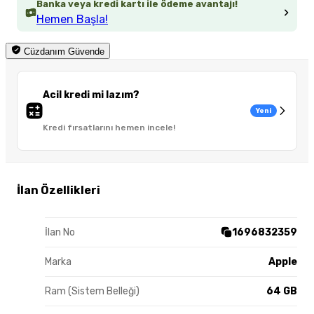
Banka veya kredi kartı ile ödeme avantajı!
Hemen Başla!
Cüzdanım Güvende
Acil kredi mi lazım?
Yeni
Kredi fırsatlarını hemen incele!
İlan Özellikleri
İlan No
1696832359
Marka
Apple
Ram (Sistem Belleği)
64 GB