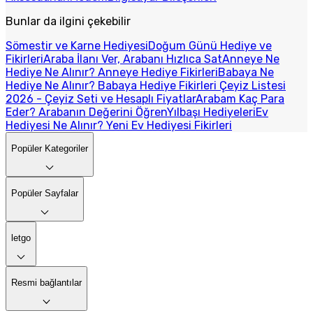
Bunlar da ilgini çekebilir
Sömestir ve Karne Hediyesi
Doğum Günü Hediye ve
Fikirleri
Araba İlanı Ver, Arabanı Hızlıca Sat
Anneye Ne
Hediye Ne Alınır? Anneye Hediye Fikirleri
Babaya Ne
Hediye Ne Alınır? Babaya Hediye Fikirleri
Çeyiz Listesi
2026 - Çeyiz Seti ve Hesaplı Fiyatlar
Arabam Kaç Para
Eder? Arabanın Değerini Öğren
Yılbaşı Hediyeleri
Ev
Hediyesi Ne Alınır? Yeni Ev Hediyesi Fikirleri
Popüler Kategoriler
Popüler Sayfalar
letgo
Resmi bağlantılar