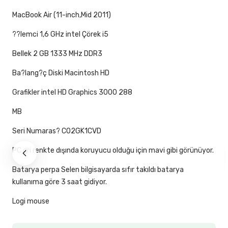
MacBook Air (11-inch,Mid 2011)
??lemci 1,6 GHz intel Çörek i5
Bellek 2 GB 1333 MHz DDR3
Ba?lang?ç Diski Macintosh HD
Grafikler intel HD Graphics 3000 288
MB
Seri Numaras? C02GK1CVD
PC gri renkte dışında koruyucu olduğu için mavi gibi görünüyor.
Batarya perpa Selen bilgisayarda sıfır takıldı batarya
kullanıma göre 3 saat gidiyor.
Logi mouse