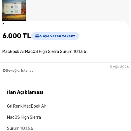
1
/
7
6.000 TL
6
aya varan taksit!
MacBook AirMacOS High Sierra Sürüm 10.13.6
3 Ağu 2026
Beyoğlu, İstanbul
İlan Açıklaması
Gri Renk MacBook Air
MacOS High Sierra
Sürüm 10.13.6