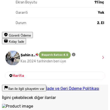
Ekran Boyutu
11 İnç
Garanti
Yok
Durum
2. El
Güvenli Ödeme
Kolay İade
Şahin z..
Başarılı Satıcı 4.5
Kas 2024 tarihinden beri üye
Harita
İade ve Geri Ödeme Politikası
İlan ile ilgili şikayetim var
İlgini çekebilecek diğer ilanlar