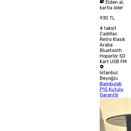
Elden al,
kartla öde!
930 TL
4
taksit
Cadillac
Retro Klasik
Araba
Bluetooth
Hoparlör SD
Kart USB FM
İstanbul
,
Beyoğlu
Bambulab
P1S Kutulu
Garantili