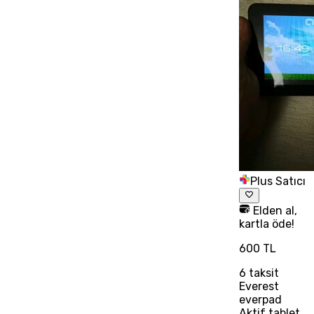
Plus Satıcı
Elden al,
kartla öde!
600 TL
6
taksit
Everest
everpad
Aktif tablet