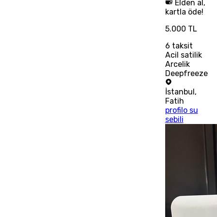
Elden al,
kartla öde!
5.000 TL
6
taksit
Acil satilik
Arcelik
Deepfreeze
İstanbul
,
Fatih
profilo su
sebili