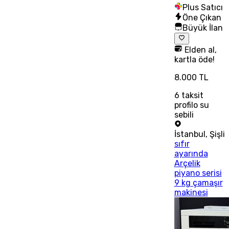
Plus Satıcı
Öne Çıkan
Büyük İlan
Elden al,
kartla öde!
8.000 TL
6
taksit
profilo su
sebili
İstanbul
,
Şişli
sıfır
ayarında
Arçelik
piyano serisi
9 kg çamaşır
makinesi