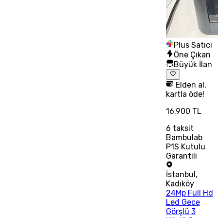
Plus Satıcı
Öne Çıkan
Büyük İlan
Elden al,
kartla öde!
16.900 TL
6
taksit
Bambulab
P1S Kutulu
Garantili
İstanbul
,
Kadıköy
24Mp Full Hd
Led Gece
Görşlü 3