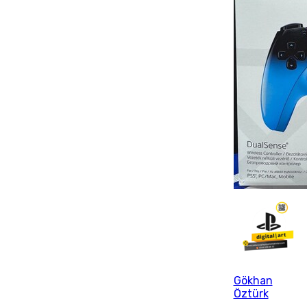
Gökhan
Öztürk