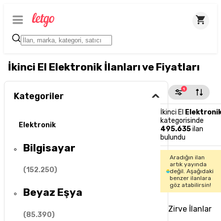
İkinci El Elektronik İlanları ve Fiyatları
1
Kategoriler
İkinci El
Elektroni
kategorisinde
Elektronik
495.635
ilan
bulundu
Bilgisayar
Aradığın ilan
artık yayında
(
152.250
)
değil. Aşağıdaki
benzer ilanlara
göz atabilirsin!
Beyaz Eşya
Zirve İlanlar
(
85.390
)