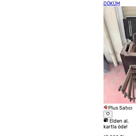
DÖKÜM
Plus Satıcı
Elden al,
kartla öde!