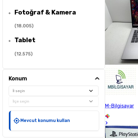
Fotoğraf & Kamera
(
18.005
)
Tablet
(
12.575
)
Konum
İl seçin
İlçe seçin
M-Bilgisayar
Mevcut konumu kullan