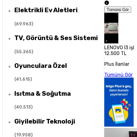
Elektrikli Ev Aletleri
Tümünü Gör
(
69.963
)
TV, Görüntü & Ses Sistemi
LENOVO İ3 işle
(
55.265
)
12.500 TL
Plus İlanlar
Oyunculara Özel
Tümünü Gör
(
41.615
)
Isıtma & Soğutma
(
40.513
)
Giyilebilir Teknoloji
(
19.958
)