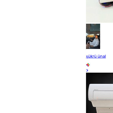
şükrü ünal