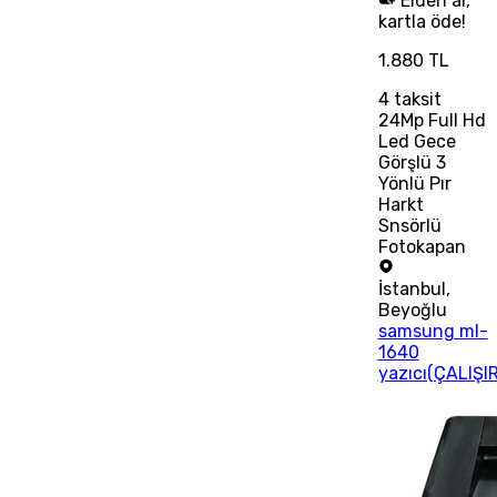
Elden al,
kartla öde!
1.880 TL
4
taksit
24Mp Full Hd
Led Gece
Görşlü 3
Yönlü Pır
Harkt
Snsörlü
Fotokapan
İstanbul
,
Beyoğlu
samsung ml-
1640
yazıcı(ÇALIŞI