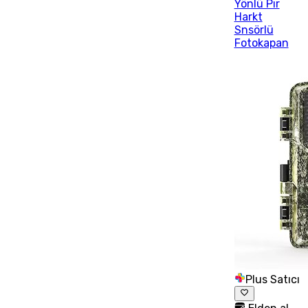
Yönlü Pır
Harkt
Snsörlü
Fotokapan
Plus Satıcı