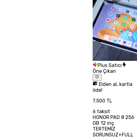
Plus Satıcı
Öne Çıkan
Elden al, kartla
öde!
7.500 TL
6
taksit
HONOR PAD 8 256
GB 12 inç
TERTEMİZ
SORUNSUZ+FULL