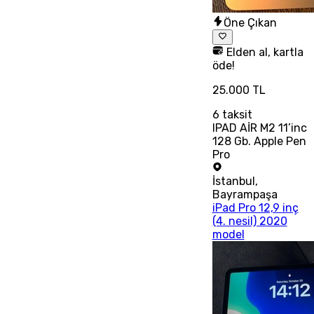
Öne Çıkan
Elden al, kartla
öde!
25.000 TL
6
taksit
IPAD AİR M2 11’inc
128 Gb. Apple Pen
Pro
İstanbul
,
Bayrampaşa
iPad Pro 12,9 inç
(4. nesil) 2020
model