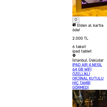
Elden al, kartla
öde!
2.000 TL
6
taksit
ipad tablet
İstanbul
,
Üsküdar
İPAD AİR 4.NESİL
64 GB WİFİ
ÖZELLİKLİ
ORJİNAL KUTULU
HİÇ TAMİR
GÖRMEDİ