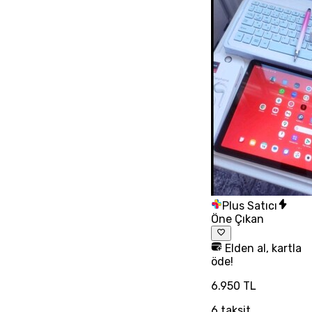
Plus Satıcı
Öne Çıkan
Elden al, kartla
öde!
6.950 TL
6
taksit