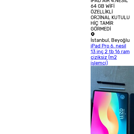
İPAD AİR 4.NESİL
64 GB WİFİ
ÖZELLİKLİ
ORJİNAL KUTULU
HİÇ TAMİR
GÖRMEDİ
İstanbul
,
Beyoğlu
iPad Pro 6. nesil
13 inç 2 tb 16 ram
çiziksiz (m2
işlemci)