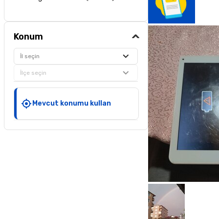
Konum
İl seçin
İlçe seçin
Mevcut konumu kullan