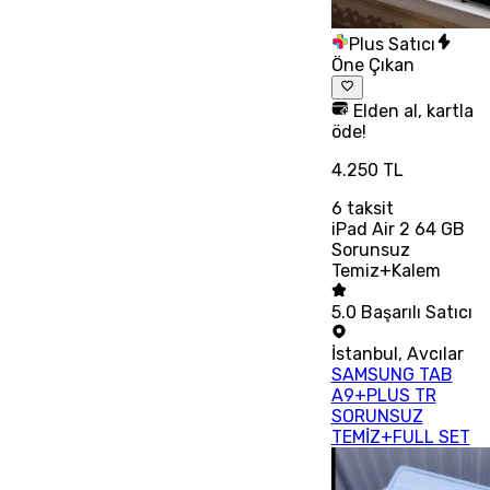
Plus Satıcı
Öne Çıkan
Elden al, kartla
öde!
4.250 TL
6
taksit
iPad Air 2 64 GB
Sorunsuz
Temiz+Kalem
5.0
Başarılı Satıcı
İstanbul
,
Avcılar
SAMSUNG TAB
A9+PLUS TR
SORUNSUZ
TEMİZ+FULL SET