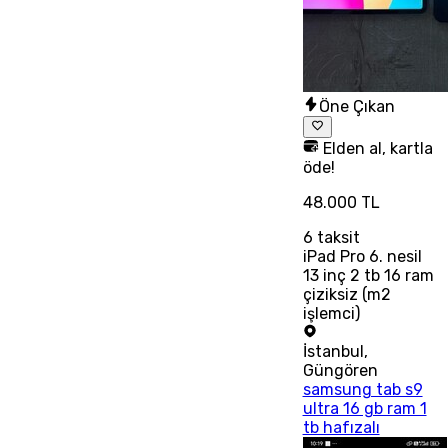
Öne Çıkan
Elden al, kartla
öde!
48.000 TL
6
taksit
iPad Pro 6. nesil
13 inç 2 tb 16 ram
çiziksiz (m2
işlemci)
İstanbul
,
Güngören
samsung tab s9
ultra 16 gb ram 1
tb hafızalı