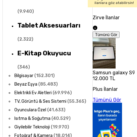
ilanlara göz atabilirsin!
(
9.940
)
Zirve İlanlar
Tablet Aksesuarları
Tümünü Gör
(
2.322
)
E-Kitap Okuyucu
(
346
)
Samsun galaxy S9 
Bilgisayar
(
152.301
)
12.000 TL
Beyaz Eşya
(
85.483
)
Plus İlanlar
Elektrikli Ev Aletleri
(
69.996
)
Tümünü Gör
TV, Görüntü & Ses Sistemi
(
55.365
)
Oyunculara Özel
(
41.633
)
Isıtma & Soğutma
(
40.529
)
Giyilebilir Teknoloji
(
19.970
)
Fotoğraf & Kamera
(
18.014
)