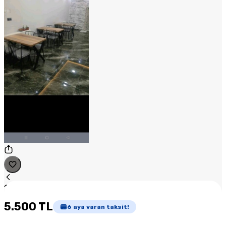
1
/
1
5.500 TL
6
aya varan taksit!