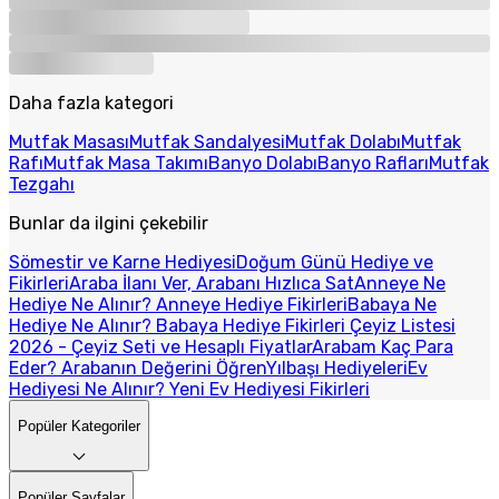
Daha fazla kategori
Mutfak Masası
Mutfak Sandalyesi
Mutfak Dolabı
Mutfak
Rafı
Mutfak Masa Takımı
Banyo Dolabı
Banyo Rafları
Mutfak
Tezgahı
Bunlar da ilgini çekebilir
Sömestir ve Karne Hediyesi
Doğum Günü Hediye ve
Fikirleri
Araba İlanı Ver, Arabanı Hızlıca Sat
Anneye Ne
Hediye Ne Alınır? Anneye Hediye Fikirleri
Babaya Ne
Hediye Ne Alınır? Babaya Hediye Fikirleri
Çeyiz Listesi
2026 - Çeyiz Seti ve Hesaplı Fiyatlar
Arabam Kaç Para
Eder? Arabanın Değerini Öğren
Yılbaşı Hediyeleri
Ev
Hediyesi Ne Alınır? Yeni Ev Hediyesi Fikirleri
Popüler Kategoriler
Popüler Sayfalar