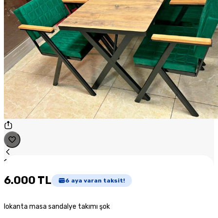
1
/
1
6.000 TL
6
aya varan taksit!
lokanta masa sandalye takımı şok