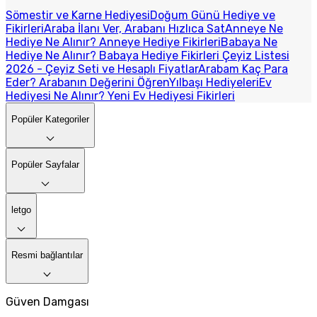
Sömestir ve Karne Hediyesi
Doğum Günü Hediye ve
Fikirleri
Araba İlanı Ver, Arabanı Hızlıca Sat
Anneye Ne
Hediye Ne Alınır? Anneye Hediye Fikirleri
Babaya Ne
Hediye Ne Alınır? Babaya Hediye Fikirleri
Çeyiz Listesi
2026 - Çeyiz Seti ve Hesaplı Fiyatlar
Arabam Kaç Para
Eder? Arabanın Değerini Öğren
Yılbaşı Hediyeleri
Ev
Hediyesi Ne Alınır? Yeni Ev Hediyesi Fikirleri
Popüler Kategoriler
Popüler Sayfalar
letgo
Resmi bağlantılar
Güven Damgası