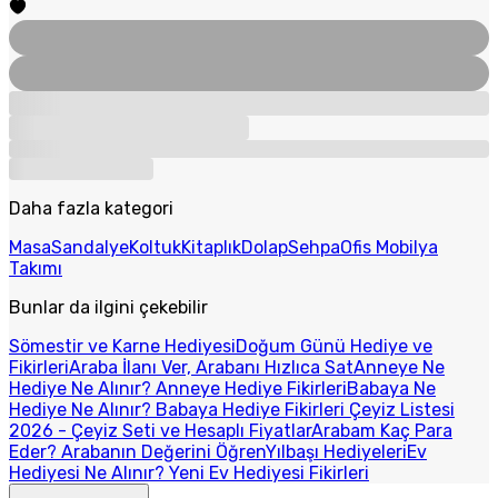
Daha fazla kategori
Masa
Sandalye
Koltuk
Kitaplık
Dolap
Sehpa
Ofis Mobilya
Takımı
Bunlar da ilgini çekebilir
Sömestir ve Karne Hediyesi
Doğum Günü Hediye ve
Fikirleri
Araba İlanı Ver, Arabanı Hızlıca Sat
Anneye Ne
Hediye Ne Alınır? Anneye Hediye Fikirleri
Babaya Ne
Hediye Ne Alınır? Babaya Hediye Fikirleri
Çeyiz Listesi
2026 - Çeyiz Seti ve Hesaplı Fiyatlar
Arabam Kaç Para
Eder? Arabanın Değerini Öğren
Yılbaşı Hediyeleri
Ev
Hediyesi Ne Alınır? Yeni Ev Hediyesi Fikirleri