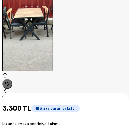
1
/
1
3.300 TL
6
aya varan taksit!
lokanta. masa sandalye takımı