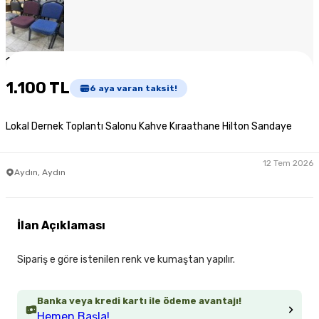
1
/
4
1.100 TL
6
aya varan taksit!
Lokal Dernek Toplantı Salonu Kahve Kıraathane Hilton Sandaye
12 Tem 2026
Aydın, Aydın
İlan Açıklaması
Sipariş e göre istenilen renk ve kumaştan yapılır.
Banka veya kredi kartı ile ödeme avantajı!
Hemen Başla!