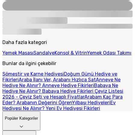
Daha fazla kategori
Yemek Masası
Sandalye
Konsol & Vitrin
Yemek Odası Takımı
Bunlar da ilgini çekebilir
Sömestir ve Karne Hediyesi
Doğum Günü Hediye ve
Fikirleri
Araba İlanı Ver, Arabanı Hızlıca Sat
Anneye Ne
Hediye Ne Alınır? Anneye Hediye Fikirleri
Babaya Ne
Hediye Ne Alınır? Babaya Hediye Fikirleri
Çeyiz Listesi
2026 - Çeyiz Seti ve Hesaplı Fiyatlar
Arabam Kaç Para
Eder? Arabanın Değerini Öğren
Yılbaşı Hediyeleri
Ev
Hediyesi Ne Alınır? Yeni Ev Hediyesi Fikirleri
Popüler Kategoriler