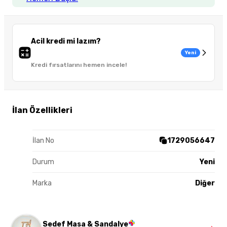
Acil kredi mi lazım?
Yeni
Kredi fırsatlarını hemen incele!
İlan Özellikleri
İlan No
1729056647
Durum
Yeni
Marka
Diğer
Sedef Masa & Sandalye