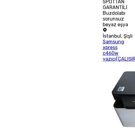
SPOTTAN
GARANTİLİ
Buzdolabı
sorunsuz
beyaz eşya
İstanbul
,
Şişli
Samsung
xpress
c460w
yazıcı(ÇALIŞI