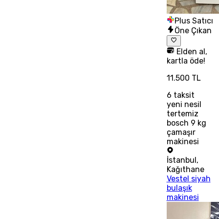
Plus Satıcı
Öne Çıkan
Elden al,
kartla öde!
11.500 TL
6
taksit
yeni nesil
tertemiz
bosch 9 kg
çamaşır
makinesi
İstanbul
,
Kağıthane
Vestel siyah
bulaşık
makinesi