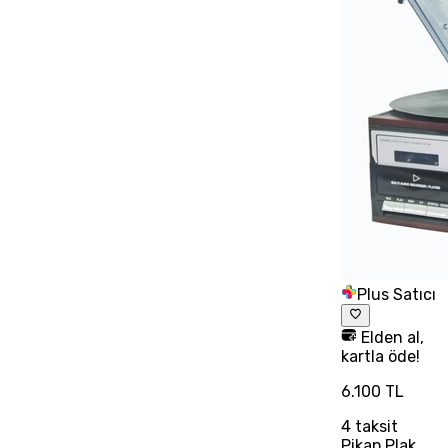
Plus Satıcı
Elden al,
kartla öde!
6.100 TL
4
taksit
Pikap Plak