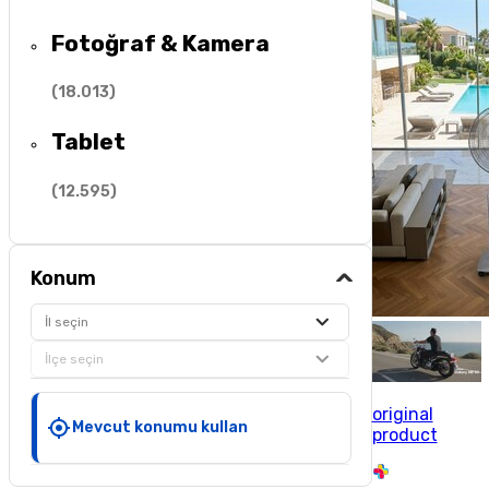
Fotoğraf & Kamera
(
18.013
)
Tablet
(
12.595
)
Konum
İl seçin
İlçe seçin
original
Mevcut konumu kullan
product