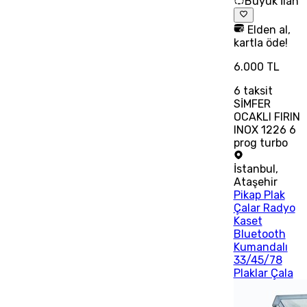
Büyük İlan
Elden al,
kartla öde!
6.000 TL
6
taksit
SİMFER
OCAKLI FIRIN
INOX 1226 6
prog turbo
İstanbul
,
Ataşehir
Pikap Plak
Çalar Radyo
Kaset
Bluetooth
Kumandalı
33/45/78
Plaklar Çala