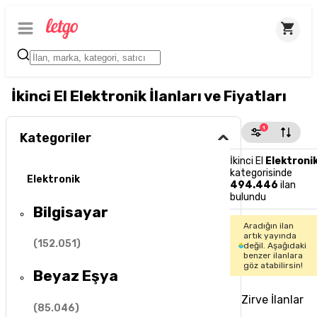
İkinci El Elektronik İlanları ve Fiyatları
1
Kategoriler
İkinci El
Elektroni
kategorisinde
Elektronik
494.446
ilan
bulundu
Bilgisayar
Aradığın ilan
artık yayında
(
152.051
)
değil. Aşağıdaki
benzer ilanlara
göz atabilirsin!
Beyaz Eşya
Zirve İlanlar
(
85.046
)