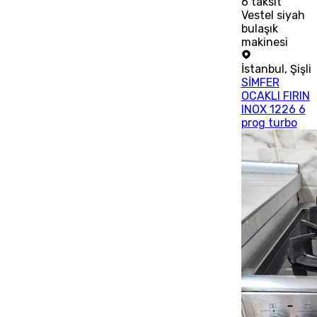
6
taksit
Vestel siyah
bulaşık
makinesi
İstanbul
,
Şişli
SİMFER
OCAKLI FIRIN
INOX 1226 6
prog turbo