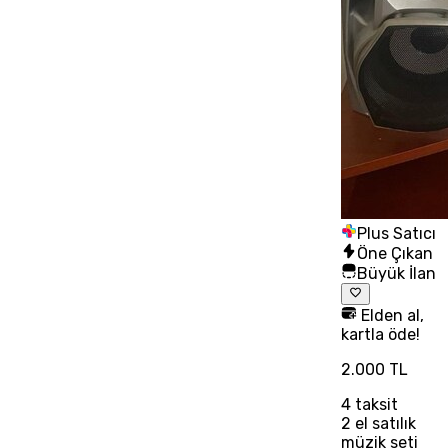
Plus Satıcı
Öne Çıkan
Büyük İlan
Elden al,
kartla öde!
2.000 TL
4
taksit
2 el satılık
müzik seti