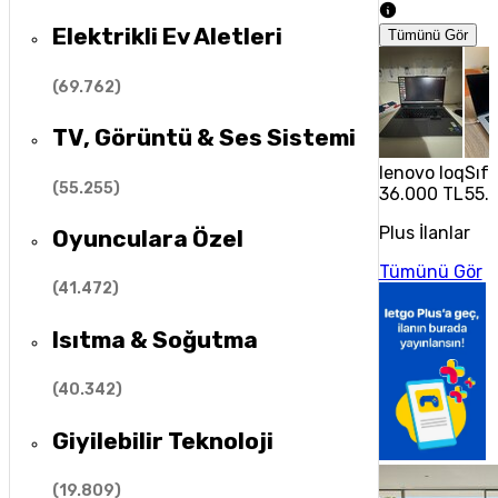
Elektrikli Ev Aletleri
Tümünü Gör
(
69.762
)
TV, Görüntü & Ses Sistemi
lenovo loq
Sıf
(
55.255
)
36.000 TL
55.
Plus İlanlar
Oyunculara Özel
Tümünü Gör
(
41.472
)
Isıtma & Soğutma
(
40.342
)
Giyilebilir Teknoloji
(
19.809
)