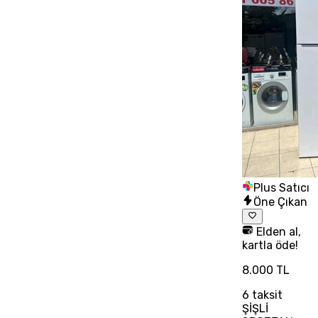
Plus Satıcı
Öne Çıkan
Elden al,
kartla öde!
8.000 TL
6
taksit
ŞİŞLİ