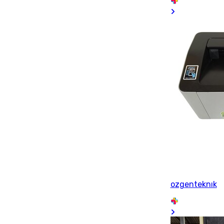
ozgenteknık