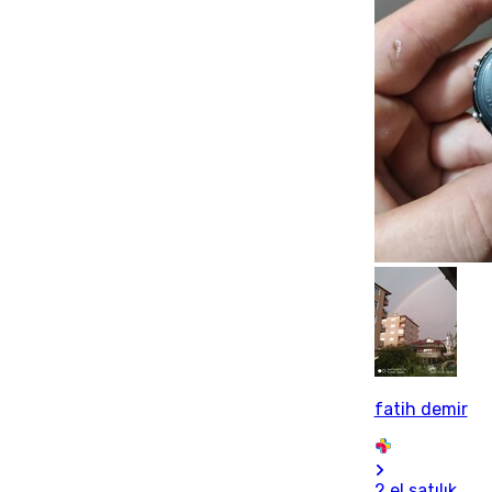
fatih demir
2 el satılık