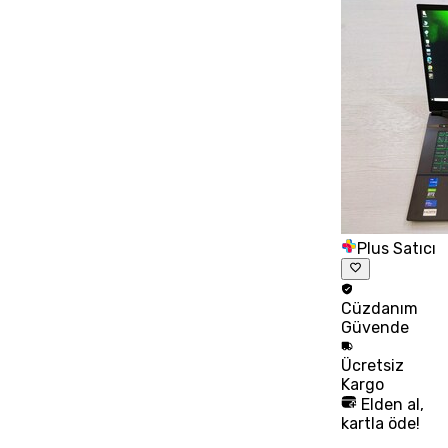
Plus Satıcı
Cüzdanım
Güvende
Ücretsiz
Kargo
Elden al,
kartla öde!