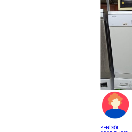
YENİGÖL