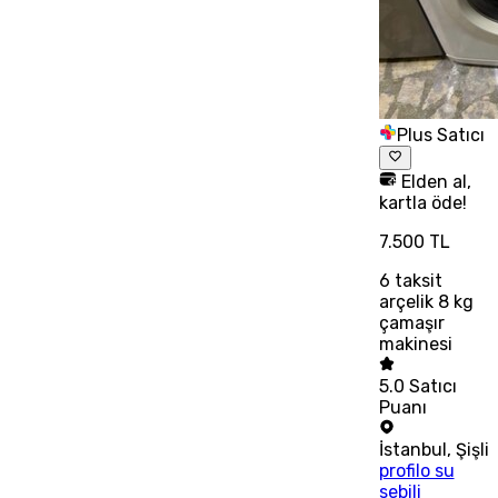
Plus Satıcı
Elden al,
kartla öde!
7.500 TL
6
taksit
arçelik 8 kg
çamaşır
makinesi
5.0
Satıcı
Puanı
İstanbul
,
Şişli
profilo su
sebili