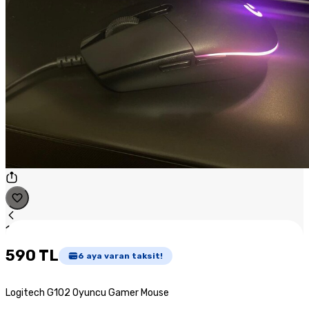
1
/
1
590 TL
6
aya varan taksit!
Logitech G102 Oyuncu Gamer Mouse