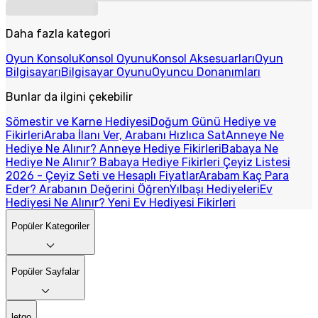
Daha fazla kategori
Oyun Konsolu
Konsol Oyunu
Konsol Aksesuarları
Oyun
Bilgisayarı
Bilgisayar Oyunu
Oyuncu Donanımları
Bunlar da ilgini çekebilir
Sömestir ve Karne Hediyesi
Doğum Günü Hediye ve
Fikirleri
Araba İlanı Ver, Arabanı Hızlıca Sat
Anneye Ne
Hediye Ne Alınır? Anneye Hediye Fikirleri
Babaya Ne
Hediye Ne Alınır? Babaya Hediye Fikirleri
Çeyiz Listesi
2026 - Çeyiz Seti ve Hesaplı Fiyatlar
Arabam Kaç Para
Eder? Arabanın Değerini Öğren
Yılbaşı Hediyeleri
Ev
Hediyesi Ne Alınır? Yeni Ev Hediyesi Fikirleri
Popüler Kategoriler
Popüler Sayfalar
letgo