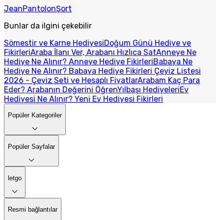
Jean
Pantolon
Şort
Bunlar da ilgini çekebilir
Sömestir ve Karne Hediyesi
Doğum Günü Hediye ve
Fikirleri
Araba İlanı Ver, Arabanı Hızlıca Sat
Anneye Ne
Hediye Ne Alınır? Anneye Hediye Fikirleri
Babaya Ne
Hediye Ne Alınır? Babaya Hediye Fikirleri
Çeyiz Listesi
2026 - Çeyiz Seti ve Hesaplı Fiyatlar
Arabam Kaç Para
Eder? Arabanın Değerini Öğren
Yılbaşı Hediyeleri
Ev
Hediyesi Ne Alınır? Yeni Ev Hediyesi Fikirleri
Popüler Kategoriler
Popüler Sayfalar
letgo
Resmi bağlantılar