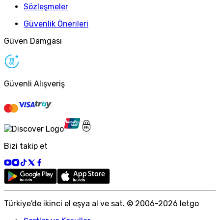
Sözleşmeler
Güvenlik Önerileri
Güven Damgası
Güvenli Alışveriş
Bizi takip et
Türkiye
'
de ikinci el eşya al ve sat. © 2006-
2026
letgo