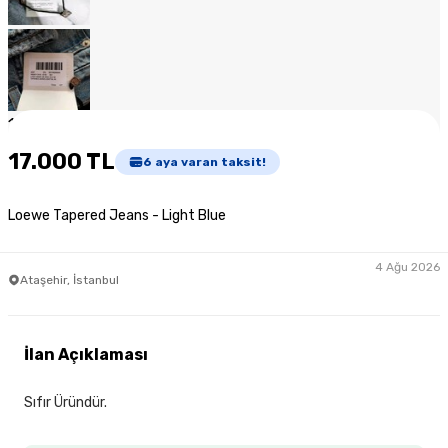
1
/
7
17.000 TL
6
aya varan taksit!
Loewe Tapered Jeans - Light Blue
4 Ağu 2026
Ataşehir, İstanbul
İlan Açıklaması
Sıfır Üründür.