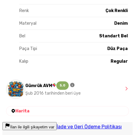
Renk
Çok Renkli
Materyal
Denim
Bel
Standart Bel
Paça Tipi
Düz Paça
Kalıp
Regular
Gümrük AVM
5.0
Şub 2016 tarihinden beri üye
Harita
İade ve Geri Ödeme Politikası
İlan ile ilgili şikayetim var