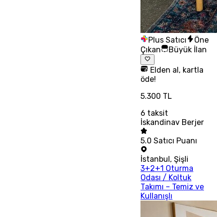
Plus Satıcı
Öne
Çıkan
Büyük İlan
Elden al, kartla
öde!
5.300 TL
6
taksit
İskandinav Berjer
5.0
Satıcı Puanı
İstanbul
,
Şişli
3+2+1 Oturma
Odası / Koltuk
Takımı – Temiz ve
Kullanışlı