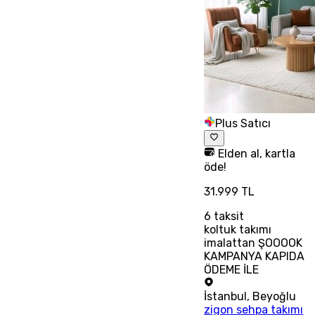
Plus Satıcı
Elden al, kartla
öde!
31.999 TL
6
taksit
koltuk takımı
imalattan ŞOOOOK
KAMPANYA KAPIDA
ÖDEME İLE
İstanbul
,
Beyoğlu
zigon sehpa takımı