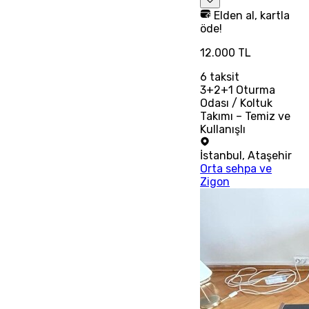
Elden al, kartla
öde!
12.000 TL
6
taksit
3+2+1 Oturma
Odası / Koltuk
Takımı – Temiz ve
Kullanışlı
İstanbul
,
Ataşehir
Orta sehpa ve
Zigon