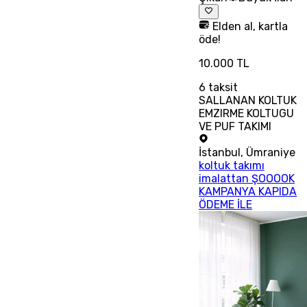
Elden al, kartla
öde!
10.000 TL
6
taksit
SALLANAN KOLTUK
EMZIRME KOLTUGU
VE PUF TAKIMI
İstanbul
,
Ümraniye
koltuk takımı
imalattan ŞOOOOK
KAMPANYA KAPIDA
ÖDEME İLE