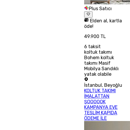
Plus Satıcı
Elden al, kartla
öde!
49.900 TL
6
taksit
koltuk takımı
Bohem koltuk
takımı Masif
Mobilya Sandıklı
yatak olabile
İstanbul
,
Beyoğlu
KOLTUK TAKIMI
İMALATTAN
ŞOOOOOK
KAMPANYA EVE
TESLİM KAPIDA
ÖDEME İLE