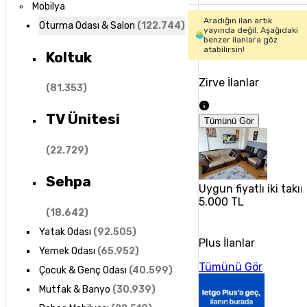
Mobilya
Aradığın ilan artık
Oturma Odası & Salon
(
122.744
)
yayında değil. Aşağıdaki
benzer ilanlara göz
atabilirsin!
Koltuk
Zirve İlanlar
(
81.353
)
TV Ünitesi
Tümünü Gör
(
22.729
)
Sehpa
Uygun fiyatlı iki tak
5.000 TL
(
18.642
)
Yatak Odası
(
92.505
)
Plus İlanlar
Yemek Odası
(
65.952
)
Tümünü Gör
Çocuk & Genç Odası
(
40.599
)
Mutfak & Banyo
(
30.939
)