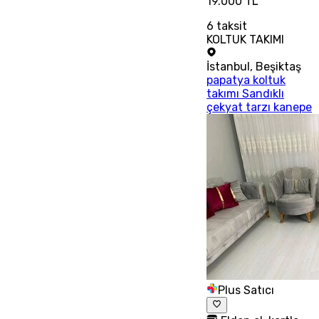
19.000 TL
6
taksit
KOLTUK TAKIMI
İstanbul
,
Beşiktaş
papatya koltuk
takımı Sandıklı
çekyat tarzı kanepe
Plus Satıcı