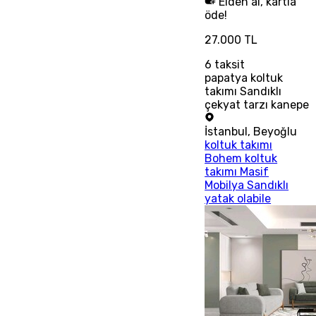
Elden al, kartla
öde!
27.000 TL
6
taksit
papatya koltuk
takımı Sandıklı
çekyat tarzı kanepe
İstanbul
,
Beyoğlu
koltuk takımı
Bohem koltuk
takımı Masif
Mobilya Sandıklı
yatak olabile