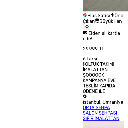
Plus Satıcı
Öne
Çıkan
Büyük İlan
Elden al, kartla
öde!
29.999 TL
6
taksit
KOLTUK TAKIMI
İMALATTAN
ŞOOOOOK
KAMPANYA EVE
TESLİM KAPIDA
ÖDEME İLE
İstanbul
,
Ümraniye
ORTA SEHPA
SALON SEHPASI
SIFIR İMALATTAN