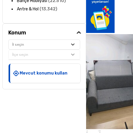
Bahçe Mobilyası
(
22.510
)
Antre & Hol
(
13.342
)
Konum
İl seçin
İlçe seçin
Mevcut konumu kullan