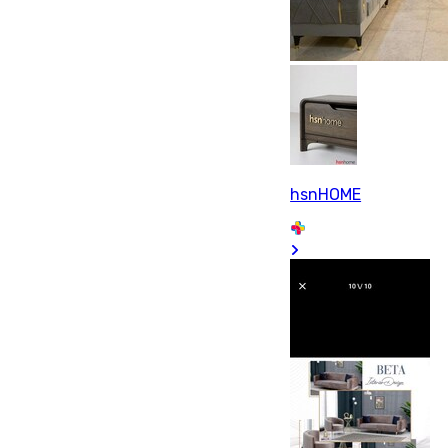
hsnHOME