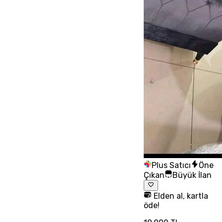
Plus Satıcı
Öne
Çıkan
Büyük İlan
Elden al, kartla
öde!