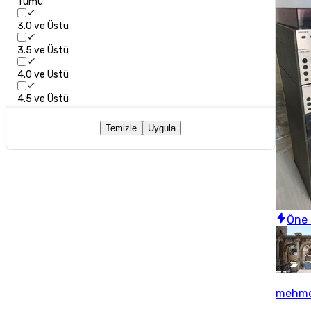
Tümü
3.0 ve Üstü
3.5 ve Üstü
4.0 ve Üstü
4.5 ve Üstü
Temizle
Uygula
Öne 
mehme