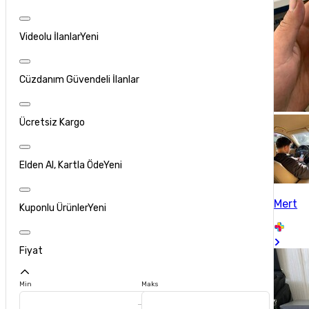
Videolu İlanlar
Yeni
Cüzdanım Güvendeli İlanlar
Ücretsiz Kargo
Elden Al, Kartla Öde
Yeni
Mert
Kuponlu Ürünler
Yeni
Fiyat
Min
Maks