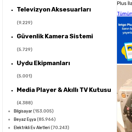
Plus İl
Televizyon Aksesuarları
Tümün
(
9.229
)
Güvenlik Kamera Sistemi
(
5.729
)
Uydu Ekipmanları
(
5.001
)
Media Player & Akıllı TV Kutusu
(
4.388
)
Bilgisayar
(
153.005
)
Beyaz Eşya
(
85.966
)
Elektrikli Ev Aletleri
(
70.243
)