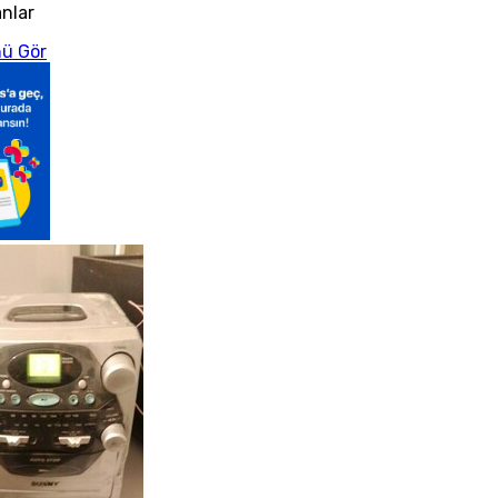
anlar
ü Gör