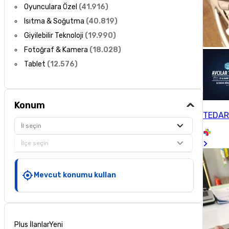
Oyunculara Özel
(
41.916
)
Isıtma & Soğutma
(
40.819
)
Giyilebilir Teknoloji
(
19.990
)
Fotoğraf & Kamera
(
18.028
)
Tablet
(
12.576
)
Konum
TEDAR
İl seçin
İlçe seçin
Mevcut konumu kullan
Plus İlanlar
Yeni