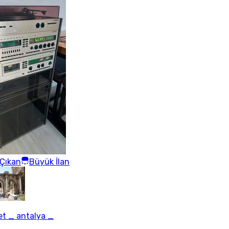
Çıkan
Büyük İlan
t _ antalya _