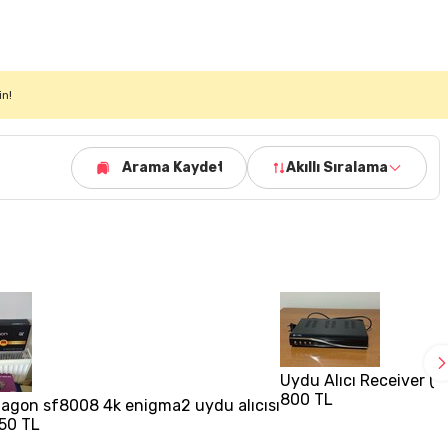
in!
Arama Kaydet
Akıllı Sıralama
Uydu Alıcı Receiver ( 
800 TL
tagon sf8008 4k enigma2 uydu alıcısı
850 TL