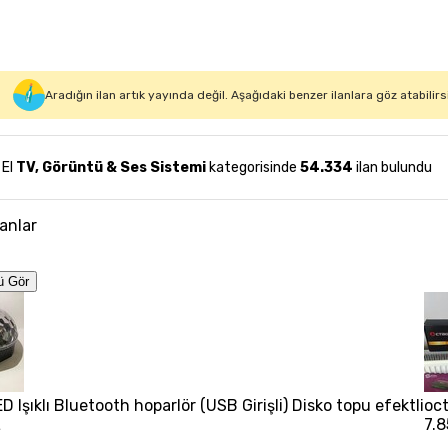
Aradığın ilan artık yayında değil. Aşağıdaki benzer ilanlara göz atabilirs
 El
TV, Görüntü & Ses Sistemi
kategorisinde
54.334
ilan bulundu
lanlar
ü Gör
 Işıklı Bluetooth hoparlör (USB Girişli) Disko topu efektli
oc
L
7.