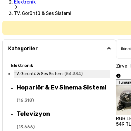
Elektronik
TV, Görüntü & Ses Sistemi
Kategoriler
İkinci
Zirve İ
Elektronik
TV, Görüntü & Ses Sistemi
(
54.334
)
Tümün
Hoparlör & Ev Sinema Sistemi
(
16.318
)
Televizyon
RGB LED
549 T
(
13.666
)