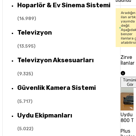
bulundu
Hoparlör & Ev Sinema Sistemi
Aradığın
ilan artık
(
16.989
)
yayında
değil.
Aşağıdak
Televizyon
benzer
ilanlara 
atabilirs
(
13.595
)
Zirve
Televizyon Aksesuarları
İlanlar
(
9.325
)
Tümün
Gör
Güvenlik Kamera Sistemi
(
5.717
)
Uydu Ekipmanları
Uydu A
800 T
(
5.022
)
Plus