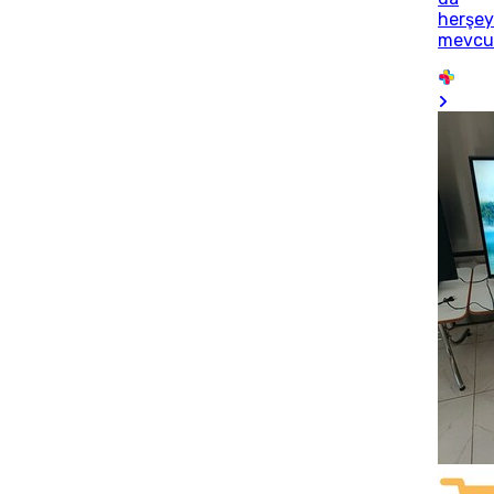
herşe
mevcu