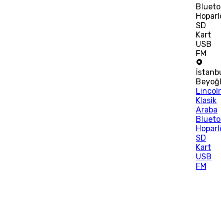
Blueto
Hoparl
SD
Kart
USB
FM
İstanb
Beyoğ
Lincol
Klasik
Araba
Blueto
Hoparl
SD
Kart
USB
FM