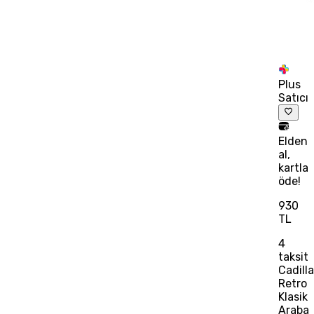
Plus
Satıcı
Elden
al,
kartla
öde!
930
TL
4
taksit
Cadill
Retro
Klasik
Araba