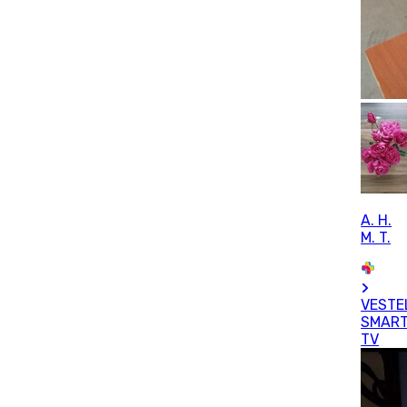
A. H.
M. T.
VESTE
SMAR
TV