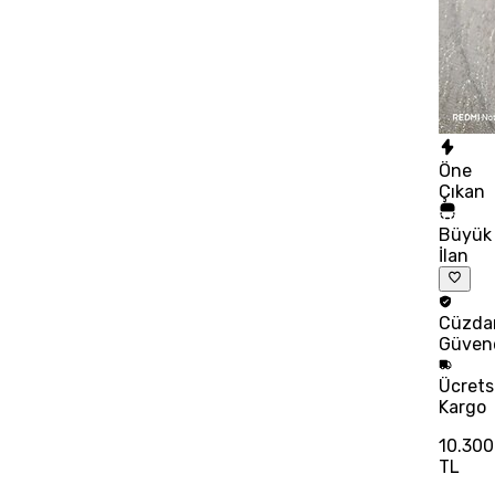
Öne
Çıkan
Büyük
İlan
Cüzda
Güven
Ücrets
Kargo
10.300
TL