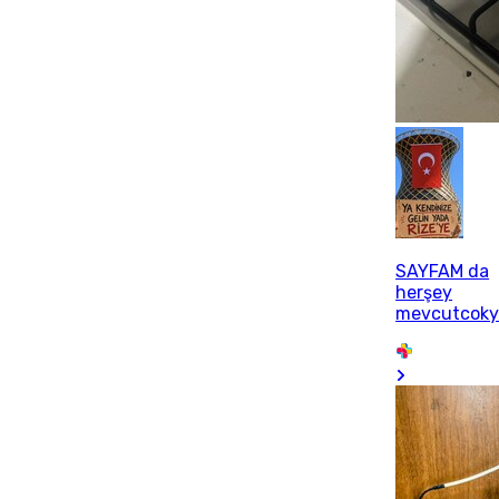
SAYFAM da
herşey
mevcutcoky