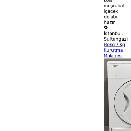
kola
meşrubat
içecek
dolabı
hazır
İstanbul
,
Sultangazi
Beko 7 Kg
Kurutma
Makinesi