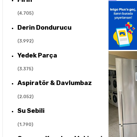
(
4.705
)
Derin Dondurucu
(
3.992
)
Yedek Parça
(
3.375
)
Aspiratör & Davlumbaz
(
2.052
)
Su Sebili
(
1.790
)