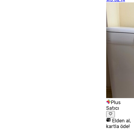
Plus
Satıcı
Elden al,
kartla öde!