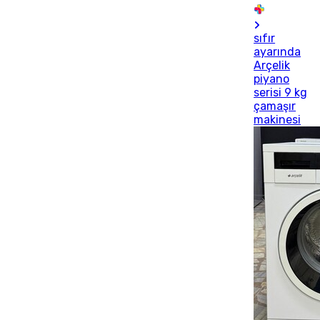
sıfır
ayarında
Arçelik
piyano
serisi 9 kg
çamaşır
makinesi