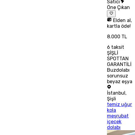
Satıcı
Öne Çıkan
Elden al,
kartla öde!
8.000 TL
6
taksit
ŞİŞLİ
SPOTTAN
GARANTİLİ
Buzdolabı
sorunsuz
beyaz eşya
İstanbul
,
Şişli
temiz uğur
kola
meşrubat
içecek
dolabı