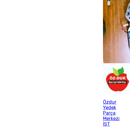
Özdur
Yedek
Parça
Merkezi
İST