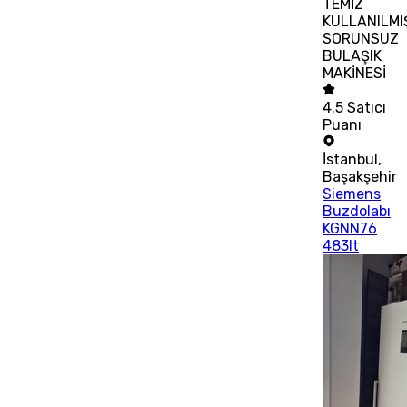
TEMİZ
KULLANILMI
SORUNSUZ
BULAŞIK
MAKİNESİ
4.5
Satıcı
Puanı
İstanbul
,
Başakşehir
Siemens
Buzdolabı
KGNN76
483lt