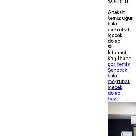
13.500 TL
6
taksit
temiz uğur
kola
meşrubat
içecek
dolabı
İstanbul
,
Kağıthane
çok temiz
Şenocak
kola
meşrubat
içecek
dolabı
hazır