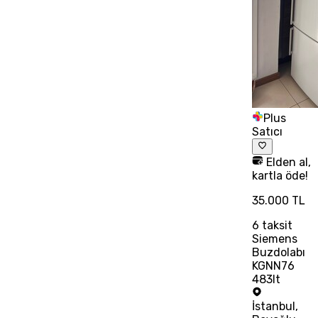
Plus
Satıcı
Elden al,
kartla öde!
35.000 TL
6
taksit
Siemens
Buzdolabı
KGNN76
483lt
İstanbul
,