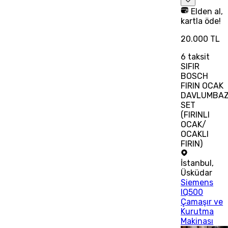
Elden al,
kartla öde!
20.000 TL
6
taksit
SIFIR
BOSCH
FIRIN OCAK
DAVLUMBA
SET
(FIRINLI
OCAK/
OCAKLI
FIRIN)
İstanbul
,
Üsküdar
Siemens
IQ500
Çamaşır ve
Kurutma
Makinası