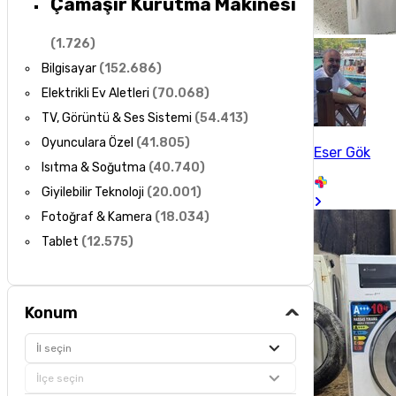
Çamaşır Kurutma Makinesi
(
1.726
)
Bilgisayar
(
152.686
)
Elektrikli Ev Aletleri
(
70.068
)
TV, Görüntü & Ses Sistemi
(
54.413
)
Oyunculara Özel
(
41.805
)
Eser Gök
Isıtma & Soğutma
(
40.740
)
Giyilebilir Teknoloji
(
20.001
)
Fotoğraf & Kamera
(
18.034
)
Tablet
(
12.575
)
Konum
İl seçin
İlçe seçin