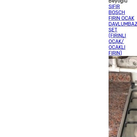
Beyoğlu
SIFIR
BOSCH
FIRIN OCAK
DAVLUMBA
SET
(FIRINLI
OCAK/
OCAKLI
FIRIN)