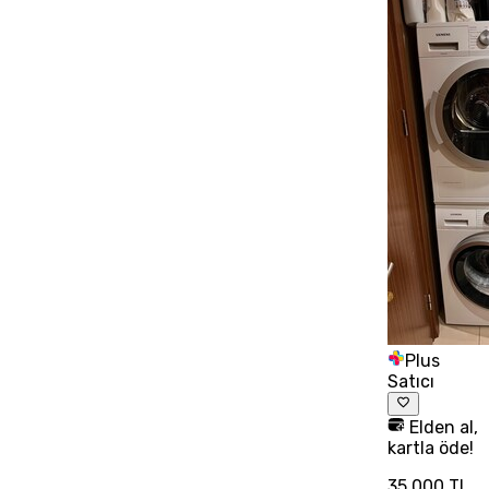
Plus
Satıcı
Elden al,
kartla öde!
35.000 TL