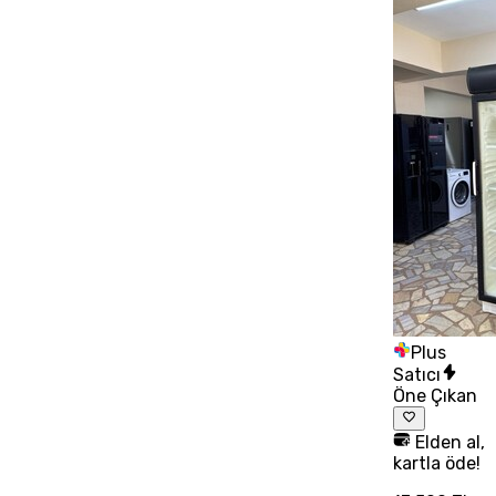
Plus
Satıcı
Öne Çıkan
Elden al,
kartla öde!