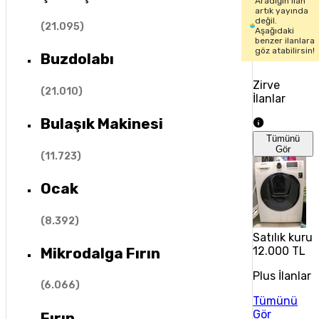
Aradığın ilan
artık yayında
değil.
(
21.095
)
Aşağıdaki
benzer ilanlara
göz atabilirsin!
Buzdolabı
Zirve
(
21.010
)
İlanlar
Bulaşık Makinesi
Tümünü
Gör
(
11.723
)
Ocak
(
8.392
)
Satılık kuru
Mikrodalga Fırın
12.000 TL
Plus İlanlar
(
6.066
)
Tümünü
Gör
Fırın