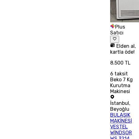
Plus
Satıcı
Elden al,
kartla öde!
8.500 TL
6
taksit
Beko 7 Kg
Kurutma
Makinesi
İstanbul
,
Beyoğlu
BULAŞIK
MAKİNESİ
VESTEL
WİNDSOR
WS 3214