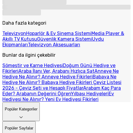
Daha fazla kategori
Televizyon
Hoparlör & Ev Sinema Sistemi
Media Player &
Akıllı TV Kutusu
Güvenlik Kamera Sistemi
Uydu
Ekipmanları
Televizyon Aksesuarları
Bunlar da ilgini çekebilir
Sömestir ve Karne Hediyesi
Doğum Günü Hediye ve
Fikirleri
Araba İlanı Ver, Arabanı Hızlıca Sat
Anneye Ne
Hediye Ne Alınır? Anneye Hediye Fikirleri
Babaya Ne
Hediye Ne Alınır? Babaya Hediye Fikirleri
Çeyiz Listesi
2026 - Çeyiz Seti ve Hesaplı Fiyatlar
Arabam Kaç Para
Eder? Arabanın Değerini Öğren
Yılbaşı Hediyeleri
Ev
Hediyesi Ne Alınır? Yeni Ev Hediyesi Fikirleri
Popüler Kategoriler
Popüler Sayfalar