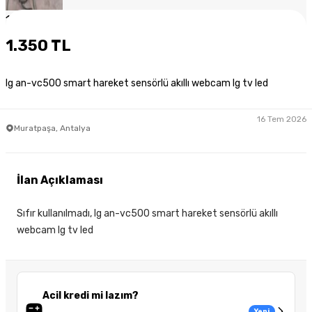
1
/
3
1.350 TL
lg an-vc500 smart hareket sensörlü akıllı webcam lg tv led
16 Tem 2026
Muratpaşa, Antalya
İlan Açıklaması
Sıfır kullanılmadı, lg an-vc500 smart hareket sensörlü akıllı
webcam lg tv led
Acil kredi mi lazım?
Yeni