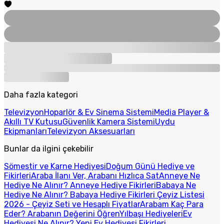
Daha fazla kategori
Televizyon
Hoparlör & Ev Sinema Sistemi
Media Player &
Akıllı TV Kutusu
Güvenlik Kamera Sistemi
Uydu
Ekipmanları
Televizyon Aksesuarları
Bunlar da ilgini çekebilir
Sömestir ve Karne Hediyesi
Doğum Günü Hediye ve
Fikirleri
Araba İlanı Ver, Arabanı Hızlıca Sat
Anneye Ne
Hediye Ne Alınır? Anneye Hediye Fikirleri
Babaya Ne
Hediye Ne Alınır? Babaya Hediye Fikirleri
Çeyiz Listesi
2026 - Çeyiz Seti ve Hesaplı Fiyatlar
Arabam Kaç Para
Eder? Arabanın Değerini Öğren
Yılbaşı Hediyeleri
Ev
Hediyesi Ne Alınır? Yeni Ev Hediyesi Fikirleri