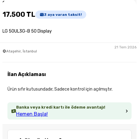
1
/
3
17.500 TL
3
aya varan taksit!
LG 50UL3G-B 50 Display
21 Tem 2026
Ataşehir, İstanbul
İlan Açıklaması
Ürün sıfır kutusundadır, Sadece kontrol için açılmıştır.
Banka veya kredi kartı ile ödeme avantajı!
Hemen Başla!