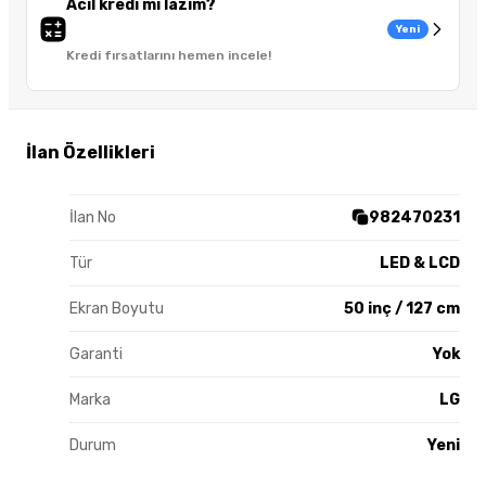
Acil kredi mi lazım?
Yeni
Kredi fırsatlarını hemen incele!
İlan Özellikleri
İlan No
982470231
Tür
LED & LCD
Ekran Boyutu
50 inç / 127 cm
Garanti
Yok
Marka
LG
Durum
Yeni