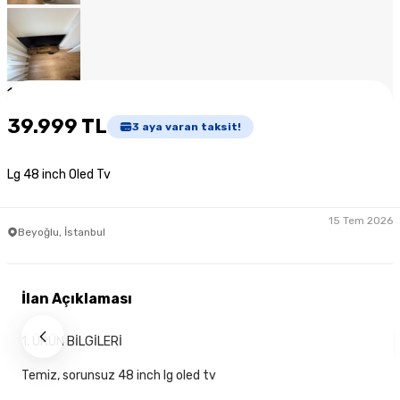
1
/
8
39.999 TL
3
aya varan taksit!
Lg 48 inch Oled Tv
15 Tem 2026
Beyoğlu, İstanbul
İlan Açıklaması
1. ÜRÜN BİLGİLERİ
Temiz, sorunsuz 48 inch lg oled tv