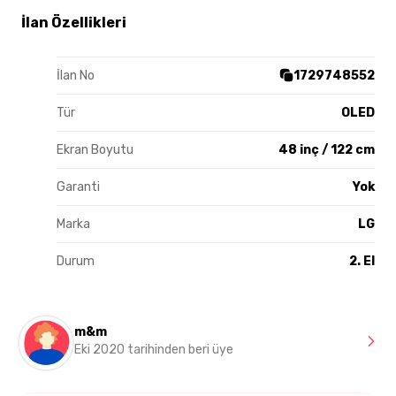
İlan Özellikleri
İlan No
1729748552
Tür
OLED
Ekran Boyutu
48 inç / 122 cm
Garanti
Yok
Marka
LG
Durum
2. El
m&m
Eki 2020 tarihinden beri üye