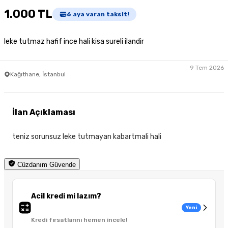
1.000 TL
6
aya varan taksit!
leke tutmaz hafif ince hali kisa sureli ilandir
9 Tem 2026
Kağıthane, İstanbul
İlan Açıklaması
teniz sorunsuz leke tutmayan kabartmali hali
Cüzdanım Güvende
Acil kredi mi lazım?
Yeni
Kredi fırsatlarını hemen incele!