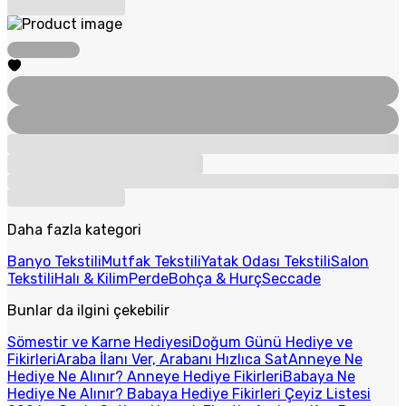
Daha fazla kategori
Banyo Tekstili
Mutfak Tekstili
Yatak Odası Tekstili
Salon
Tekstili
Halı & Kilim
Perde
Bohça & Hurç
Seccade
Bunlar da ilgini çekebilir
Sömestir ve Karne Hediyesi
Doğum Günü Hediye ve
Fikirleri
Araba İlanı Ver, Arabanı Hızlıca Sat
Anneye Ne
Hediye Ne Alınır? Anneye Hediye Fikirleri
Babaya Ne
Hediye Ne Alınır? Babaya Hediye Fikirleri
Çeyiz Listesi