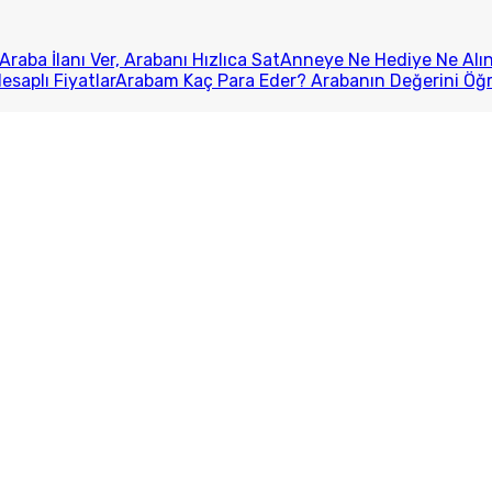
Araba İlanı Ver, Arabanı Hızlıca Sat
Anneye Ne Hediye Ne Alını
esaplı Fiyatlar
Arabam Kaç Para Eder? Arabanın Değerini Öğ