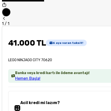
1
/
1
41.000 TL
6
aya varan taksit!
LEGO NİNJAGO CİTY 70620
Banka veya kredi kartı ile ödeme avantajı!
Hemen Başla!
Acil kredi mi lazım?