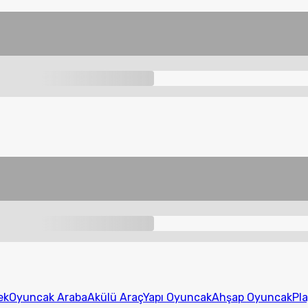
ek
Oyuncak Araba
Akülü Araç
Yapı Oyuncak
Ahşap Oyuncak
Pl