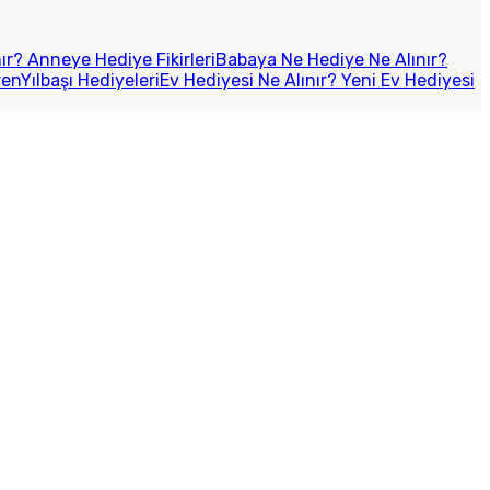
r? Anneye Hediye Fikirleri
Babaya Ne Hediye Ne Alınır?
ren
Yılbaşı Hediyeleri
Ev Hediyesi Ne Alınır? Yeni Ev Hediyesi