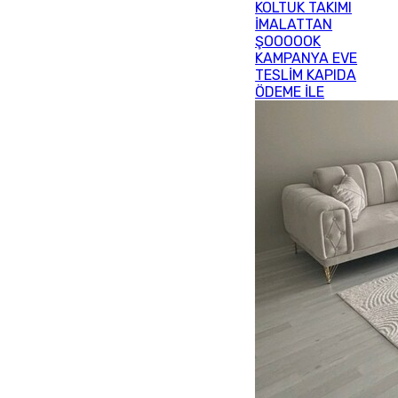
KOLTUK TAKIMI
İMALATTAN
ŞOOOOOK
KAMPANYA EVE
TESLİM KAPIDA
ÖDEME İLE