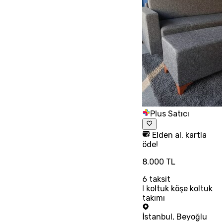
Plus Satıcı
Elden al, kartla
öde!
8.000 TL
6
taksit
l koltuk köşe koltuk
takımı
İstanbul
,
Beyoğlu