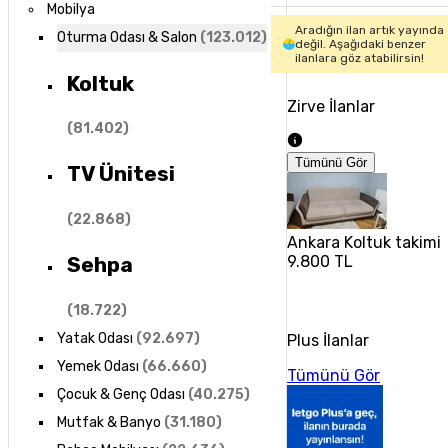
Mobilya
Aradığın ilan artık yayında
Oturma Odası & Salon
(
123.012
)
değil. Aşağıdaki benzer
ilanlara göz atabilirsin!
Koltuk
Zirve İlanlar
(
81.402
)
Tümünü Gör
TV Ünitesi
(
22.868
)
Ankara Koltuk takimi
9.800 TL
Sehpa
(
18.722
)
Yatak Odası
(
92.697
)
Plus İlanlar
Yemek Odası
(
66.660
)
Tümünü Gör
Çocuk & Genç Odası
(
40.275
)
Mutfak & Banyo
(
31.180
)