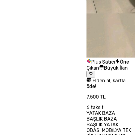
Plus Satıcı
Öne
Çıkan
Büyük İlan
Elden al, kartla
öde!
7.500 TL
6
taksit
YATAK BAZA
BAŞLIK BAZA
BAŞLIK YATAK
ODASI MOBİLYA TEK