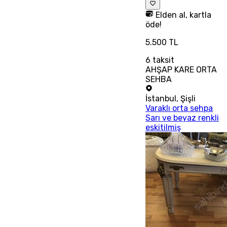
Elden al, kartla
öde!
5.500 TL
6
taksit
AHŞAP KARE ORTA
SEHBA
İstanbul
,
Şişli
Varaklı orta sehpa
Sarı ve beyaz renkli
eskitilmiş