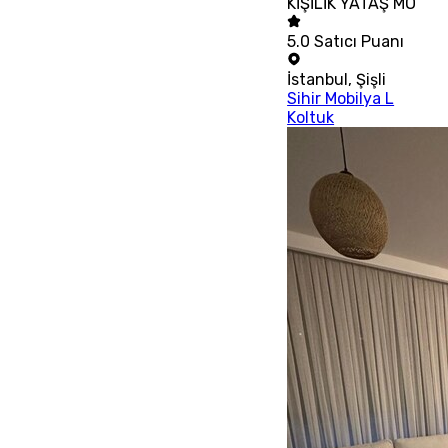
KİŞİLİK YATAŞ MO
5.0
Satıcı Puanı
İstanbul
,
Şişli
Sihir Mobilya L
Koltuk