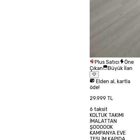
Plus Satıcı
Öne
Çıkan
Büyük İlan
Elden al, kartla
öde!
29.999 TL
6
taksit
KOLTUK TAKIMI
İMALATTAN
ŞOOOOOK
KAMPANYA EVE
TESLİM KAPIDA