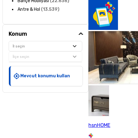
Bahçe Mobilyası
(
22.636
)
Antre & Hol
(
13.539
)
Konum
İl seçin
İlçe seçin
Mevcut konumu kullan
hsnHOME