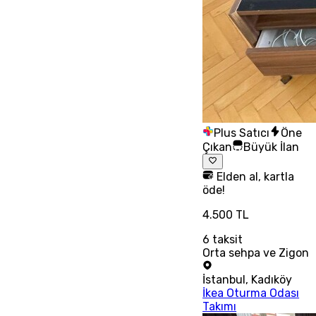
Plus Satıcı
Öne
Çıkan
Büyük İlan
Elden al, kartla
öde!
4.500 TL
6
taksit
Orta sehpa ve Zigon
İstanbul
,
Kadıköy
İkea Oturma Odası
Takımı