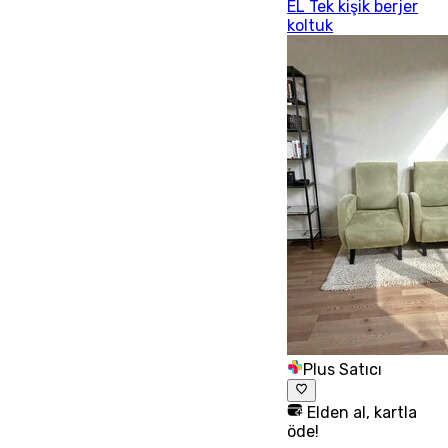
EL Tek kişik berjer
koltuk
Plus Satıcı
Elden al, kartla
öde!