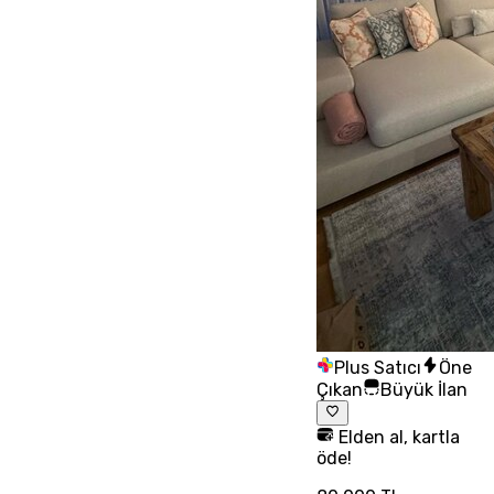
Plus Satıcı
Öne
Çıkan
Büyük İlan
Elden al, kartla
öde!