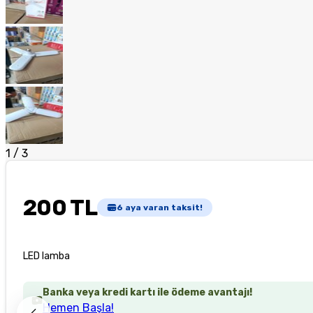
1
/
3
200 TL
6
aya varan taksit!
LED lamba
Banka veya kredi kartı ile ödeme avantajı!
Hemen Başla!