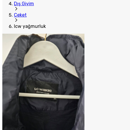
Dış Giyim
Ceket
lcw yağmurluk