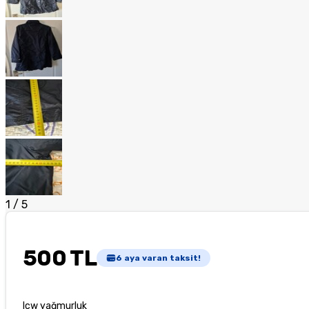
1
/
5
500 TL
6
aya varan taksit!
lcw yağmurluk