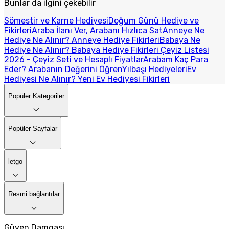
Bunlar da ilgini çekebilir
Sömestir ve Karne Hediyesi
Doğum Günü Hediye ve
Fikirleri
Araba İlanı Ver, Arabanı Hızlıca Sat
Anneye Ne
Hediye Ne Alınır? Anneye Hediye Fikirleri
Babaya Ne
Hediye Ne Alınır? Babaya Hediye Fikirleri
Çeyiz Listesi
2026 - Çeyiz Seti ve Hesaplı Fiyatlar
Arabam Kaç Para
Eder? Arabanın Değerini Öğren
Yılbaşı Hediyeleri
Ev
Hediyesi Ne Alınır? Yeni Ev Hediyesi Fikirleri
Popüler Kategoriler
Popüler Sayfalar
letgo
Resmi bağlantılar
Güven Damgası