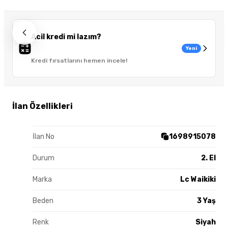
Acil kredi mi lazım?
Yeni
Kredi fırsatlarını hemen incele!
İlan Özellikleri
İlan No
1698915078
Durum
2. El
Marka
Lc Waikiki
Beden
3 Yaş
Renk
Siyah