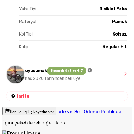
Yaka Tipi
Bisiklet Yaka
Materyal
Pamuk
Kol Tipi
Kolsuz
Kalıp
Regular Fit
oyasumak
Başarılı Satıcı 4.7
Kas 2020 tarihinden beri üye
Harita
İade ve Geri Ödeme Politikası
İlan ile ilgili şikayetim var
İlgini çekebilecek diğer ilanlar