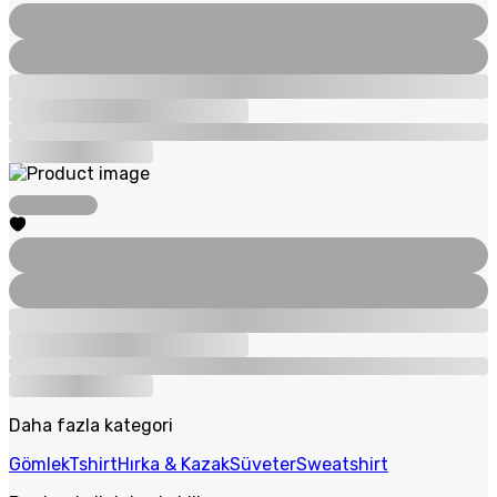
Daha fazla kategori
Gömlek
Tshirt
Hırka & Kazak
Süveter
Sweatshirt