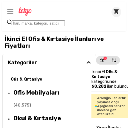
İkinci El Ofis & Kırtasiye İlanları ve
Fiyatları
1
Kategoriler
İkinci El
Ofis &
Kırtasiye
Ofis & Kırtasiye
kategorisinde
60.282
ilan bulund
Ofis Mobilyaları
Aradığın ilan artık
yayında değil.
(
40.575
)
Aşağıdaki benzer
ilanlara göz
atabilirsin!
Okul & Kırtasiye
Zirve İlanlar