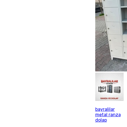
bayralilar
metal ranza
dolap