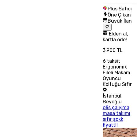
Plus Satıcı
Öne Çıkan
Büyük İlan
Elden al,
kartla öde!
3.900 TL
6
taksit
Ergonomik
Fileli Makam
Oyuncu
Koltuğu Sıfır
İstanbul
,
Beyoğlu
ofis çalışma
masa takımı
sıfır şokk
fiyatt!!