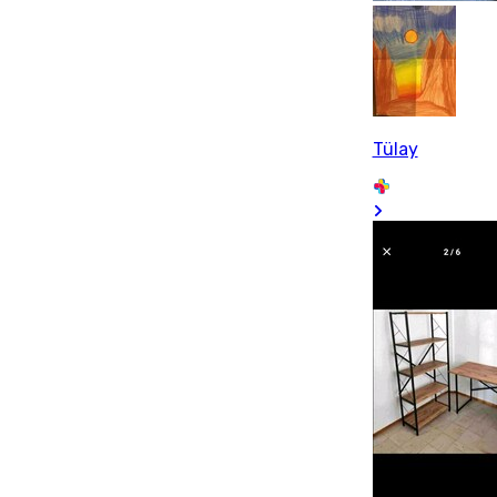
Tülay