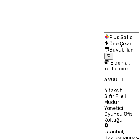
Plus Satıcı
Öne Çıkan
Büyük İlan
Elden al,
kartla öde!
3.900 TL
6
taksit
Sıfır Fileli
Müdür
Yönetici
Oyuncu Ofis
Koltuğu
İstanbul
,
Gaziosmanpaş