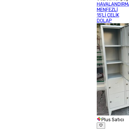
HAVALANDIRM
MENFEZLİ
15'Lİ ÇELİK
DOLAP
Plus Satıcı