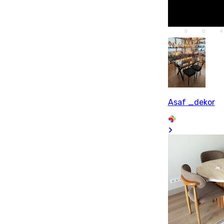
Asaf _dekor