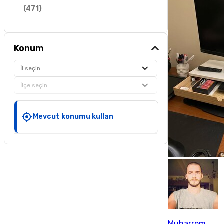
(
471
)
Konum
İl seçin
İlçe seçin
Mevcut konumu kullan
Muharrem