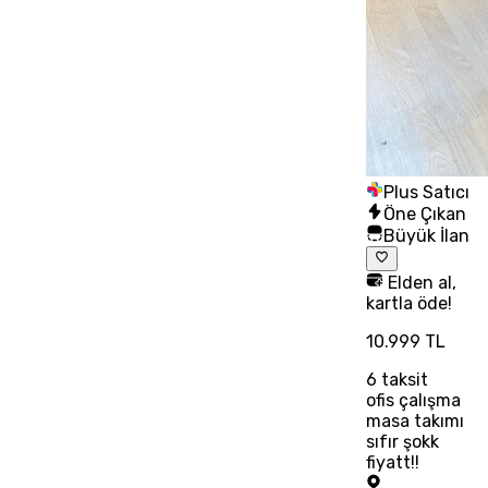
Plus Satıcı
Öne Çıkan
Büyük İlan
Elden al,
kartla öde!
10.999 TL
6
taksit
ofis çalışma
masa takımı
sıfır şokk
fiyatt!!