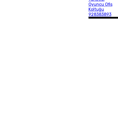
Oyuncu Ofis
Koltuğu
928383893