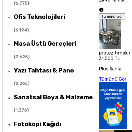
(
6.775
)
Ofis Teknolojileri
Tümünü Gör
(
6.194
)
Masa Üstü Gereçleri
protez tırnak 
(
2.626
)
31.500 TL
Plus İlanlar
Yazı Tahtası & Pano
Tümünü Gör
(
2.265
)
Sanatsal Boya & Malzeme
(
1.376
)
Fotokopi Kağıdı