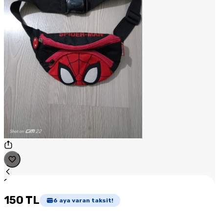
1
/
1
150 TL
6
aya varan taksit!