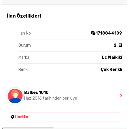
İlan Özellikleri
İlan No
1718844109
Durum
2. El
Marka
Lc Waikiki
Renk
Çok Renkli
Balkes 1010
Haz 2016 tarihinden beri üye
Harita