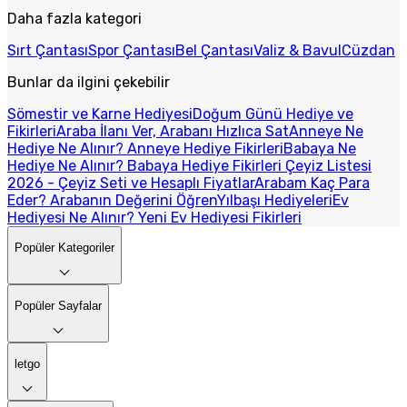
Daha fazla kategori
Sırt Çantası
Spor Çantası
Bel Çantası
Valiz & Bavul
Cüzdan
Bunlar da ilgini çekebilir
Sömestir ve Karne Hediyesi
Doğum Günü Hediye ve
Fikirleri
Araba İlanı Ver, Arabanı Hızlıca Sat
Anneye Ne
Hediye Ne Alınır? Anneye Hediye Fikirleri
Babaya Ne
Hediye Ne Alınır? Babaya Hediye Fikirleri
Çeyiz Listesi
2026 - Çeyiz Seti ve Hesaplı Fiyatlar
Arabam Kaç Para
Eder? Arabanın Değerini Öğren
Yılbaşı Hediyeleri
Ev
Hediyesi Ne Alınır? Yeni Ev Hediyesi Fikirleri
Popüler Kategoriler
Popüler Sayfalar
letgo