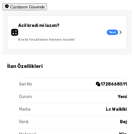
Cüzdanım Güvende
Acil kredi mi lazım?
Yeni
Kredi fırsatlarını hemen incele!
İlan Özellikleri
İlan No
1728668511
Durum
Yeni
Marka
Lc Waikiki
Renk
Bej