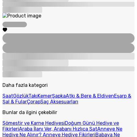
Daha fazla kategori
Saat
Gözlük
Takı
Kemer
Şapka
Atkı & Bere & Eldiven
Eşarp &
Şal & Fular
Çorap
Saç Aksesuarları
Bunlar da ilgini çekebilir
Sömestir ve Karne Hediyesi
Doğum Günü Hediye ve
Fikirleri
Araba İlanı Ver, Arabanı Hızlıca Sat
Anneye Ne
Hediye Ne Alınır? Anneye Hediye Fikirleri
Babaya Ne