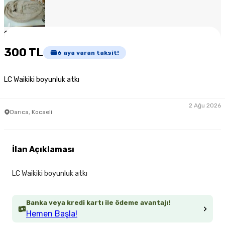
1
/
4
300 TL
6
aya varan taksit!
LC Waikiki boyunluk atkı
2 Ağu 2026
Darıca, Kocaeli
İlan Açıklaması
LC Waikiki boyunluk atkı
Banka veya kredi kartı ile ödeme avantajı!
Hemen Başla!