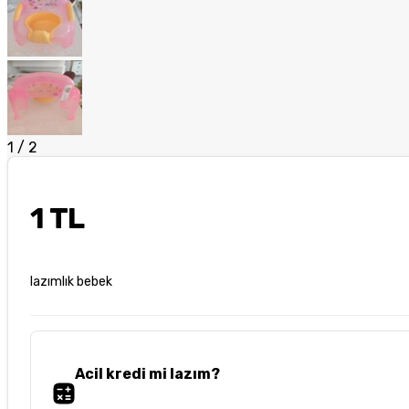
1
/
2
1 TL
lazımlık bebek
Acil kredi mi lazım?