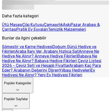
Daha fazla kategori
Ütü Masası
Çöp Kutusu
Çamaşırlık
Askı
Pazar Arabası &
Çantası
Pratik Ev Eşyaları
Temizlik Malzemeleri
Bunlar da ilgini çekebilir
Sömestir ve Karne Hediyesi
Doğum Günü Hediye ve
Fikirleri
Araba İlanı Ver, Arabanı Hızlıca Sat
Anneye Ne
Hediye Ne Alınır? Anneye Hediye Fikirleri
Babaya Ne
Hediye Ne Alınır? Babaya Hediye Fikirleri
Çeyiz Listesi
2026 - Çeyiz Seti ve Hesaplı Fiyatlar
Arabam Kaç Para
Eder? Arabanın Değerini Öğren
Yılbaşı Hediyeleri
Ev
Hediyesi Ne Alınır? Yeni Ev Hediyesi Fikirleri
Popüler Kategoriler
Popüler Sayfalar