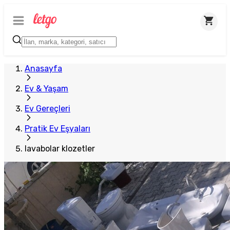
Anasayfa
Ev & Yaşam
Ev Gereçleri
Pratik Ev Eşyaları
lavabolar klozetler