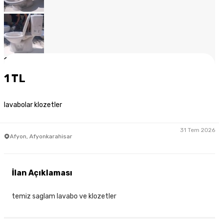
1
/
9
1 TL
lavabolar klozetler
31 Tem 2026
Afyon, Afyonkarahisar
İlan Açıklaması
temiz saglam lavabo ve klozetler